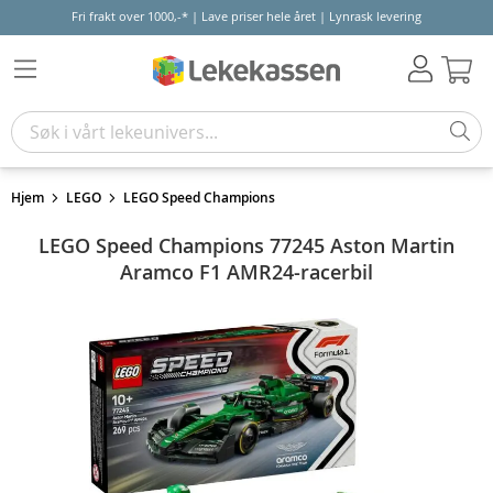
Fri frakt over 1000,-* | Lave priser hele året | Lynrask levering
Hand
Hjem
LEGO
LEGO Speed Champions
LEGO Speed Champions 77245 Aston Martin
Aramco F1 AMR24-racerbil