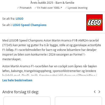
Årets butikk 2025 - Barn & familie
Prismatch
Fri frakt over 1000,-*
Lynrask levering
Se alt fra:
LEGO
Se alt i:
LEGO Speed Champions
Med LEGO® Speed Champions Aston Martin Aramco F1® AMR24-racerbil
(77245) kan jenter og gutter fra ti år bygge, stille ut og gjenskape actionfylte
F1-billøp. F1-racerbilmodellen for barn og voksne bilsamlere har detaljer
inspirert av bilen som konkurrerte i 2024-sesongen av Formel 1-
mesterskapet.
Aston Martin Aramco F1-racerbilen har en cockpit som åpnes når bøylen
løftes, bakvinge, triangelstagoppheng, sponsorklistremerker og bredere
bakdekk med «Pirelli»-trykk. Kjøretøysettet inkluderer en sjåførminifigur i
Aston Martin Aramco F1-drakt og hjelm med vinge, som kan plasseres i
Les hele beskrivelsen
førersetet og brukes i spennende billøp.
Andre forslag til deg:
Med LEGO Speed Champions sett kan barn og racingfans bygge modeller av
verdens mest ikoniske kjøretøy, inkludert andre Formel 1-biler (selges
separat) fra 2024-mesterskapsesongen. Hvert billekesett kan bygges ved