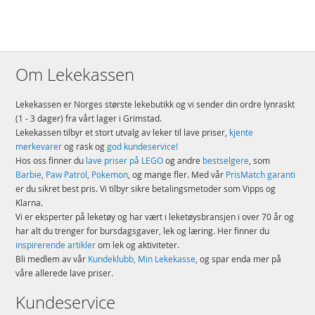
Størrelse – kjøretøysettet består av 269 deler, og Aston Martin Aramco
F1® AMR24-racerbilen er 4 cm høy, 20 cm lang og 7 cm bred
Detaljer:
Antall klosser: 269
Om Lekekassen
Alder: fra 10 år
Lekekassen er Norges største lekebutikk og vi sender din ordre lynraskt
Produktdetaljer
Modell
77245
(1 - 3 dager) fra vårt lager i Grimstad.
Lekekassen tilbyr et stort utvalg av leker til lave priser,
kjente
EAN
5702017816128
merkevarer
og rask og
god kundeservice!
Hos oss finner du
lave priser på LEGO
og andre
bestselgere
, som
Merke
LEGO
Barbie
,
Paw Patrol
,
Pokemon
, og mange fler. Med vår
PrisMatch garanti
er du sikret best pris. Vi tilbyr sikre betalingsmetoder som Vipps og
Klarna.
Vi er eksperter på leketøy og har vært i leketøysbransjen i over 70 år og
har alt du trenger for bursdagsgaver, lek og læring. Her finner du
inspirerende artikler
om lek og aktiviteter.
Bli medlem av vår
Kundeklubb, Min Lekekasse
, og spar enda mer på
våre allerede lave priser.
Kundeservice