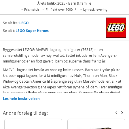
Årets butikk 2025 - Barn & familie
Prismatch
Fri frakt over 1000,-*
Lynrask levering
Se alt fra:
LEGO
Se alt i:
LEGO Super Heroes
Byggesettet LEGO® MARVEL logo og minifigurer (76313) er en
samlerutstillingsmodell av høy kvalitet. Settet inkluderer fem Avengers-
minifigurer og er en flott gave til barn og superheltfans fra 12 år.
MARVEL logosettet består av røde og hvite klosser. Barn kan trykke på tre
knapper oppå logoen, for å få minifigurer av Hulk, Thor, Iron Man, Black
Widow og Captain America til å sprenge seg ut av Marvel-modellen, slik at
ekte Avengers-action gjenskapes rett foran øynene på dem. Hver minifigur
kan lett settes tilbake på sin opprinnelige plass. Byggere får ekstra digital
moro med den gøyale og intuitive LEGO Builder appen, hvor de kan zoome
Les hele beskrivelsen
inn og rotere modeller i 3D og spore framdriften sin.
Andre forslag til deg:
Byggesettet LEGO® MARVEL logo og minifigurer – barn og superheltfans
kan gjenskape den ikoniske MARVEL-logoen med dette LEGO® Marvel
Avengers settet som inkluderer en eksplosiv overraskelse til jenter og
gutter fra 12 år