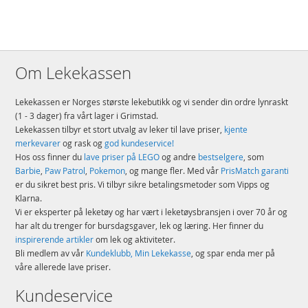
Alder: fra 12 år
Produktdetaljer
Modell
76313
EAN
5702017817866
Om Lekekassen
Merke
LEGO
Lekekassen er Norges største lekebutikk og vi sender din ordre lynraskt
(1 - 3 dager) fra vårt lager i Grimstad.
Lekekassen tilbyr et stort utvalg av leker til lave priser,
kjente
merkevarer
og rask og
god kundeservice!
Hos oss finner du
lave priser på LEGO
og andre
bestselgere
, som
Barbie
,
Paw Patrol
,
Pokemon
, og mange fler. Med vår
PrisMatch garanti
er du sikret best pris. Vi tilbyr sikre betalingsmetoder som Vipps og
Klarna.
Vi er eksperter på leketøy og har vært i leketøysbransjen i over 70 år og
har alt du trenger for bursdagsgaver, lek og læring. Her finner du
inspirerende artikler
om lek og aktiviteter.
Bli medlem av vår
Kundeklubb, Min Lekekasse
, og spar enda mer på
våre allerede lave priser.
Kundeservice