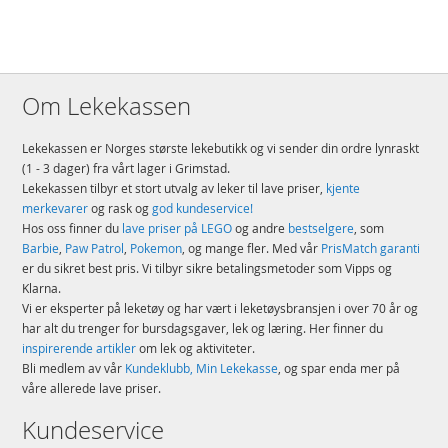
Alder: fra 9 år
Produktdetaljer
Modell
42204
Om Lekekassen
EAN
5702017816272
Merke
LEGO
Lekekassen er Norges største lekebutikk og vi sender din ordre lynraskt
(1 - 3 dager) fra vårt lager i Grimstad.
Lekekassen tilbyr et stort utvalg av leker til lave priser,
kjente
merkevarer
og rask og
god kundeservice!
Hos oss finner du
lave priser på LEGO
og andre
bestselgere
, som
Barbie
,
Paw Patrol
,
Pokemon
, og mange fler. Med vår
PrisMatch garanti
er du sikret best pris. Vi tilbyr sikre betalingsmetoder som Vipps og
Klarna.
Vi er eksperter på leketøy og har vært i leketøysbransjen i over 70 år og
har alt du trenger for bursdagsgaver, lek og læring. Her finner du
inspirerende artikler
om lek og aktiviteter.
Bli medlem av vår
Kundeklubb, Min Lekekasse
, og spar enda mer på
våre allerede lave priser.
Kundeservice