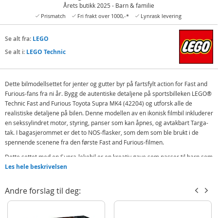
Årets butikk 2025 - Barn & familie
Prismatch
Fri frakt over 1000,-*
Lynrask levering
Se alt fra:
LEGO
Se alt i:
LEGO Technic
Dette bilmodellsettet for jenter og gutter byr på fartsfylt action for Fast and
Furious-fans fra ni år. Bygg de autentiske detaljene på sportsbilleken LEGO®
Technic Fast and Furious Toyota Supra MK4 (42204) og utforsk alle de
realistiske detaljene på bilen. Denne modellen av en ikonisk filmbil inkluderer
en sekssylindret motor, styring, panser som kan åpnes, og avtakbart Targa-
tak. I bagasjerommet er det to NOS-flasker, som dem som ble brukt i de
spennende scenene fra den første Fast and Furious-filmen.
Dette settet med en Supra-lekebil er en kreativ gave som passer til barn som
elsker Fast and Furious-biler. Fansen kan ha fartsfylt moro når de bygger
Les hele beskrivelsen
settet sammen.
Andre forslag til deg:
LEGO Technic modeller beveger seg realistisk og gir unge LEGO byggere en
innføring i ingeniørkunstens verden. Gi barn en enkel og intuitiv
byggeopplevelse med LEGO Builder appen, hvor de kan zoome og rotere