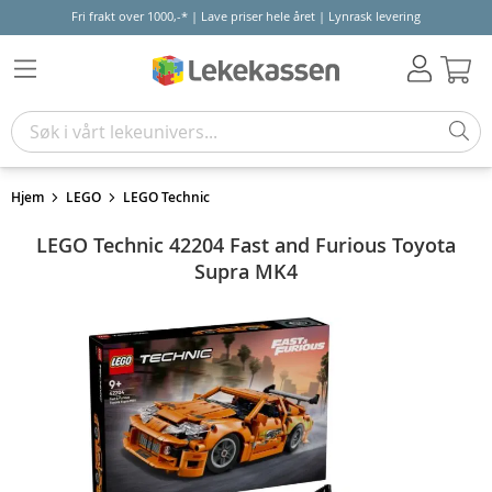
Fri frakt over 1000,-* | Lave priser hele året | Lynrask levering
Hand
Hjem
LEGO
LEGO Technic
LEGO Technic 42204 Fast and Furious Toyota
Supra MK4