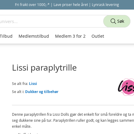
Fri frakt over 1000,-* | Lave priser hele året | Lynrask levering
Søk
Tilbud
Medlemstilbud
Medlem 3 for 2
Outlet
Lissi paraplytrille
Se alt fra:
Lissi
Se alt i:
Dukker og tilbehør
Denne paraplytrillen fra Lissi Dolls gjør det enkelt for små foreldre og ta
seg dukkene sine på tur. Paraplytrillen ruller godt, og kan legges samme
enkel måte.