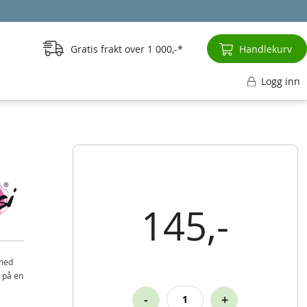
Gratis frakt over
1 000,-
Handlekurv
Logg inn
145,-
 med
n på en
-
+