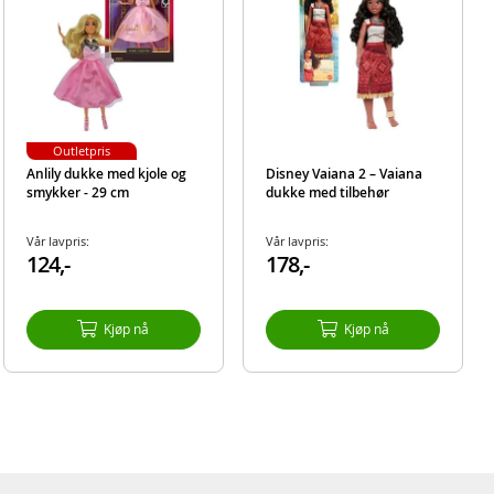
Outletpris
Anlily dukke med kjole og
Disney Vaiana 2 – Vaiana
smykker - 29 cm
dukke med tilbehør
Vår lavpris:
Vår lavpris:
124,-
178,-
Kjøp nå
Kjøp nå