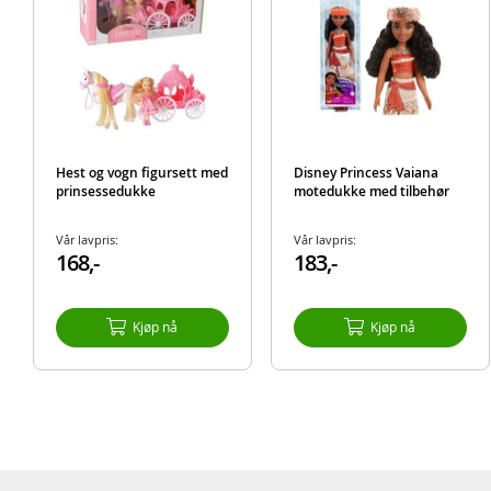
Hest og vogn figursett med
Disney Princess Vaiana
prinsessedukke
motedukke med tilbehør
Vår lavpris:
Vår lavpris:
168,-
183,-
Kjøp nå
Kjøp nå