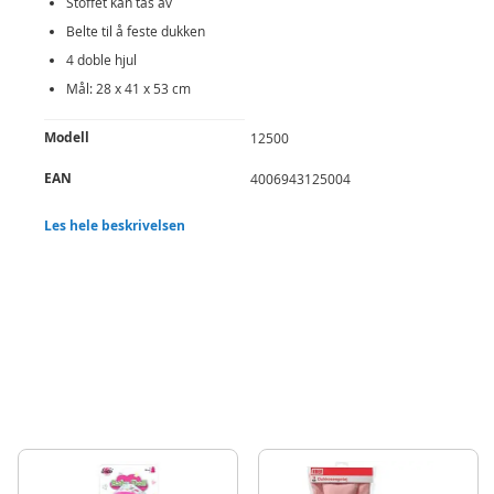
Stoffet kan tas av
Belte til å feste dukken
4 doble hjul
Mål: 28 x 41 x 53 cm
Produktdetaljer
Modell
12500
EAN
4006943125004
Merke
Lissi
Les hele beskrivelsen