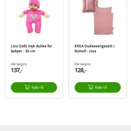
Lissi Dolls myk dukke for
KREA Dukkesengesett i
babyer - 30 cm
bomull - rosa
Vår lavpris:
Vår lavpris:
137,-
128,-
Kjøp nå
Kjøp nå