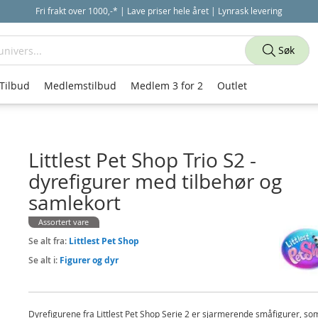
Fri frakt over 1000,-* | Lave priser hele året | Lynrask levering
Søk
Tilbud
Medlemstilbud
Medlem 3 for 2
Outlet
Littlest Pet Shop Trio S2 -
dyrefigurer med tilbehør og
samlekort
Assortert vare
Se alt fra:
Littlest Pet Shop
Se alt i:
Figurer og dyr
Dyrefigurene fra Littlest Pet Shop Serie 2 er sjarmerende småfigurer, so