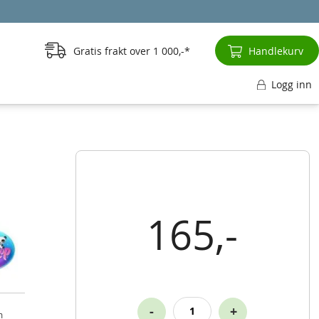
Gratis frakt over
1 000,-
Handlekurv
Logg inn
165,-
-
+
m