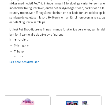
nikker med hodet! Pet Trio in tube finnes i 3 forskjellige varianter som alle
inneholder tre figurer hver, enten det er dyrehage-trioen, park-trioen elle
country-trioen. Man får også ett tilbehør, en spillkode for LPS Roblox-spille
samleguide og ett samlekort! Hvilken trio man får blir en overraskelse, og
er hele 9 figurer å samle på!
Littlest Pet Shop-figurene finnes i mange forskjellige versjoner, samle, de
bytt for å samle alle de ulike dyrefigurene!
Inneholder:
3 dyrfigurer
Tilbehør
Samlekort
Les hele beskrivelsen
Samleguide
Spillkode for Roblox LPS
Detaljer
Mål figur: ca. 5 cm (H)
Alder: fra 4 år
OBS! Varen selges usortert basert på tilgjengelig sortiment. Hvilken varia
man får blir en overraskelse og kan ikke velges på forhånd!