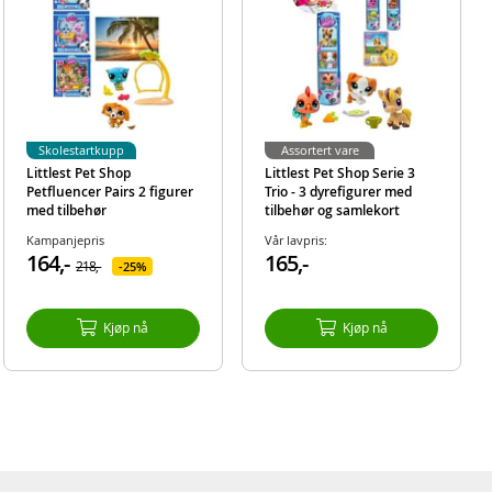
Skolestartkupp
Assortert vare
Littlest Pet Shop
Littlest Pet Shop Serie 3
Petfluencer Pairs 2 figurer
Trio - 3 dyrefigurer med
med tilbehør
tilbehør og samlekort
Kampanjepris
Vår lavpris:
164,-
165,-
218,-
25%
Kjøp nå
Kjøp nå