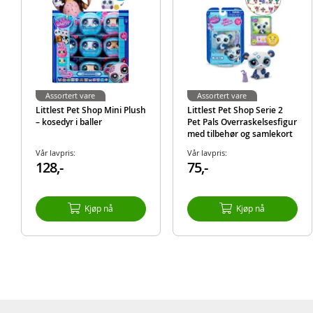
Assortert vare
Assortert vare
Littlest Pet Shop Mini Plush
Littlest Pet Shop Serie 2
– kosedyr i baller
Pet Pals Overraskelsesfigur
med tilbehør og samlekort
Vår lavpris:
Vår lavpris:
128,-
75,-
Kjøp nå
Kjøp nå