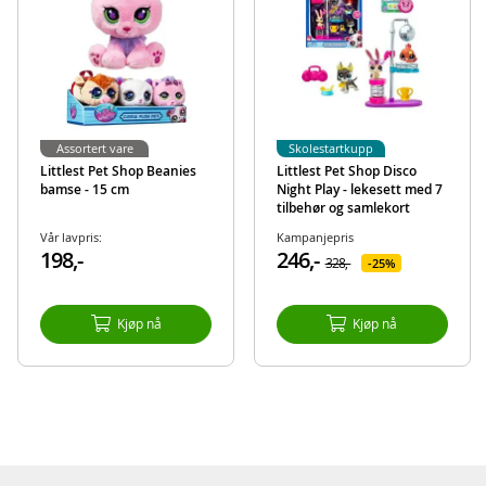
Produktdetaljer
Modell
00621
EAN
5710948459000
Merke
Littlest Pet Shop
Assortert vare
Skolestartkupp
Littlest Pet Shop Beanies
Littlest Pet Shop Disco
bamse - 15 cm
Night Play - lekesett med 7
tilbehør og samlekort
Vår lavpris:
Kampanjepris
198,-
246,-
328,-
25%
Kjøp nå
Kjøp nå