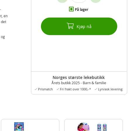
På lager
r
t, en
 det
Kjøp nå
l og
Norges største lekebutikk
Årets butikk 2025 - Barn & familie
Prismatch
Fri frakt over 1000,-*
Lynrask levering
nt