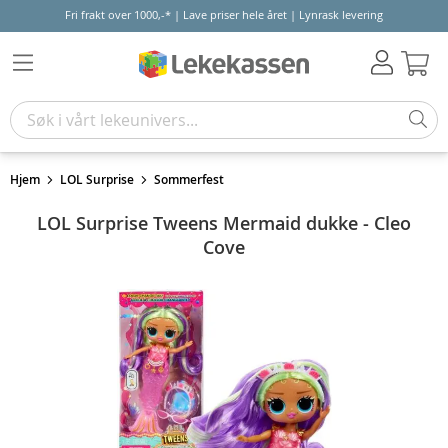
Fri frakt over 1000,-* | Lave priser hele året | Lynrask levering
Hand
Hjem
LOL Surprise
Sommerfest
LOL Surprise Tweens Mermaid dukke - Cleo
Cove