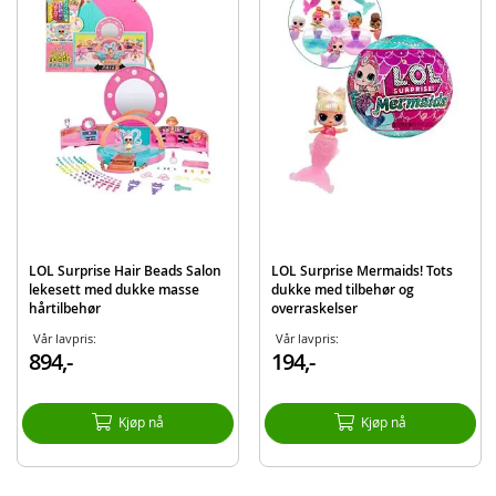
LOL Surprise Tweens Mermaid dukke - Cleo Cove
Tiara
Solbriller
Beltet
Detaljer:
Mål: ca. 25,5 cm (H)
Alder: fra 4 år
Produktdetaljer
Modell
510437EUC
LOL Surprise Hair Beads Salon
LOL Surprise Mermaids! Tots
EAN
035051510437
lekesett med dukke masse
dukke med tilbehør og
hårtilbehør
overraskelser
Merke
LOL Surprise
Vår lavpris:
Vår lavpris:
894,-
194,-
Kjøp nå
Kjøp nå