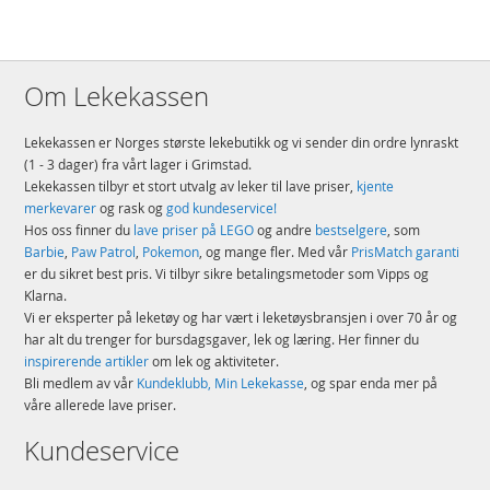
Om Lekekassen
Lekekassen er Norges største lekebutikk og vi sender din ordre lynraskt
(1 - 3 dager) fra vårt lager i Grimstad.
Lekekassen tilbyr et stort utvalg av leker til lave priser,
kjente
merkevarer
og rask og
god kundeservice!
Hos oss finner du
lave priser på LEGO
og andre
bestselgere
, som
Barbie
,
Paw Patrol
,
Pokemon
, og mange fler. Med vår
PrisMatch garanti
er du sikret best pris. Vi tilbyr sikre betalingsmetoder som Vipps og
Klarna.
Vi er eksperter på leketøy og har vært i leketøysbransjen i over 70 år og
har alt du trenger for bursdagsgaver, lek og læring. Her finner du
inspirerende artikler
om lek og aktiviteter.
Bli medlem av vår
Kundeklubb, Min Lekekasse
, og spar enda mer på
våre allerede lave priser.
Kundeservice