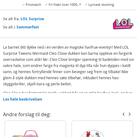
Prismatch
Fri frakt over 1000,-*
Lynrask levering
Se alt fra:
LOL Surprise
Se alt i:
Sommerfest
La barnet ditt dykke ned i en verden av magiske havfrue-eventyr! Med LOL
Surprise Tweens Mermaid Cleo Clove dukken kan barna oppleve en fargerik
overraskelse som aldri før. Cleo Clove bringer spenning til badetiden med sin
vakre hale, som endrer farge fra magenta til dyp lilla når hun dyppes i kaldt
vann, og hennes fortryllende finner som beveger seg frem og tilbake! Ikke
glem å style dukken med hennes søte tilbehør, inkludert hennes hav-
skyggebriller, skjell-tiara og perle-beltet.
Cleo Clove har fantastiske trekk, vakkert hår og et stilig havfrue-look, og hun
er artikulert, så hun kan sitte og stå stabilt på halen for mange morsomme
Les hele beskrivelsen
poseringer. Hver boks inneholder også søte tilbehør som passer til dukken.
Samle alle 4 glamorøse LOL Surprise Tweens Mermaid dukker - Cleo Clove,
Andre forslag til deg:
Lola Waves, Lana Marine og Serena Finn (andre dukker selges separat) - for
et komplett sett med uendelig havfruelek.
Inneholder: