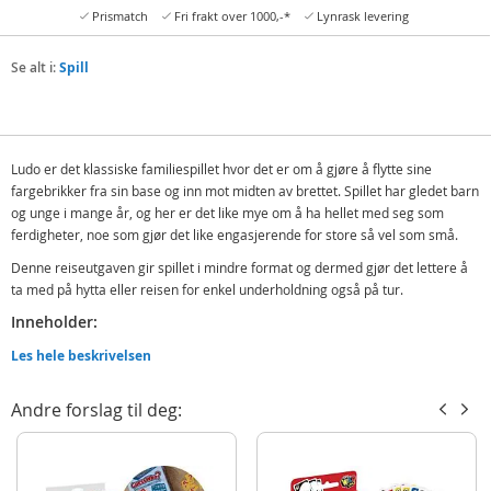
Prismatch
Fri frakt over 1000,-*
Lynrask levering
Se alt i:
Spill
Ludo er det klassiske familiespillet hvor det er om å gjøre å flytte sine
fargebrikker fra sin base og inn mot midten av brettet. Spillet har gledet barn
og unge i mange år, og her er det like mye om å ha hellet med seg som
ferdigheter, noe som gjør det like engasjerende for store så vel som små.
Denne reiseutgaven gir spillet i mindre format og dermed gjør det lettere å
ta med på hytta eller reisen for enkel underholdning også på tur.
Inneholder:
Ludo reisespill med spillebrett, brikker og terning
Les hele beskrivelsen
Detaljer:
Andre forslag til deg:
Antall spillere: 2-4
Spilletid: ca. 15-30 min
Alder: fra 5 år