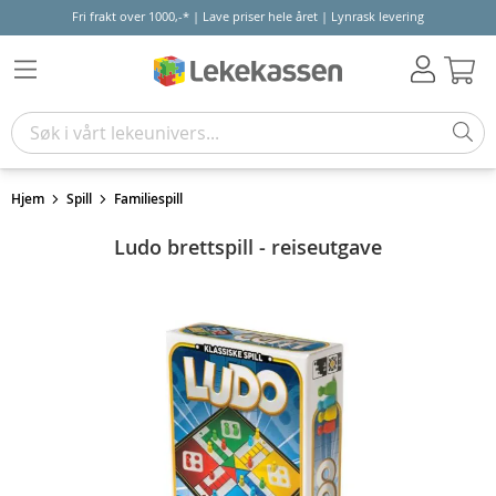
Fri frakt over 1000,-* | Lave priser hele året | Lynrask levering
Hand
Hjem
Spill
Familiespill
Ludo brettspill - reiseutgave