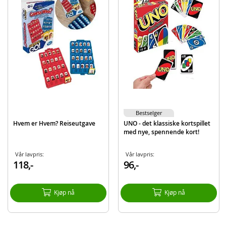
Produktdetaljer
Modell
10699
EAN
7072611004251
Bestselger
Hvem er Hvem? Reiseutgave
UNO - det klassiske kortspillet
med nye, spennende kort!
Vår lavpris:
Vår lavpris:
118,-
96,-
Kjøp nå
Kjøp nå