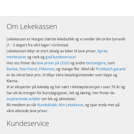
Om Lekekassen
Lekekassen er Norges største lekebutikk og vi sender din ordre lynraskt
(1 - 3 dager) fra vårt lager i Grimstad.
Lekekassen tilbyr et stort utvalg av leker til lave priser,
kjente
merkevarer
og rask og
god kundeservice!
Hos oss finner du
lave priser på LEGO
og andre
bestselgere
, som
Barbie
,
Paw Patrol
,
Pokemon
, og mange fler. Med vår
PrisMatch garanti
er du sikret best pris. Vi tilbyr sikre betalingsmetoder som Vipps og
Klarna.
Vi er eksperter på leketøy og har vært i leketøysbransjen i over 70 år og
har alt du trenger for bursdagsgaver, lek og læring. Her finner du
inspirerende artikler
om lek og aktiviteter.
Bli medlem av vår
Kundeklubb, Min Lekekasse
, og spar enda mer på
våre allerede lave priser.
Kundeservice