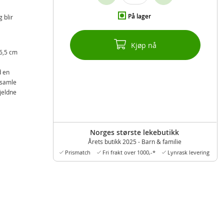
På lager
 blir
Kjøp nå
16,5 cm
d en
å samle
jeldne
Norges største lekebutikk
Årets butikk 2025 - Barn & familie
Prismatch
Fri frakt over 1000,-*
Lynrask levering