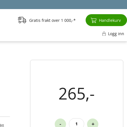
Gratis frakt over
1 000,-
Handlekurv
Logg inn
265,-
-
+
itt