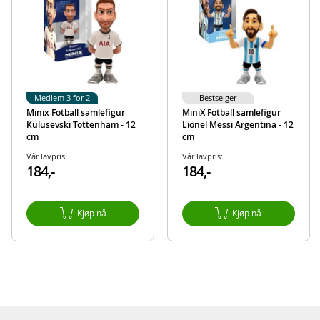
Mål boks: ca. 30 x 12 x 11 cm
Alder: fra 5 år
Produktdetaljer
Modell
MS14911
EAN
630996149119
Medlem 3 for 2
Bestselger
Minix Fotball samlefigur
MiniX Fotball samlefigur
Kulusevski Tottenham - 12
Lionel Messi Argentina - 12
cm
cm
Vår lavpris:
Vår lavpris:
184,-
184,-
Kjøp nå
Kjøp nå