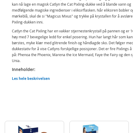
kan nå lage en magisk Catlyn the Cat Pixling-dukke ved å blande vann og
medfølgende magiske ingredienser i eliksirflasken. Når eliksiren bobler og
mørkeblå, skal de si "Magicus Mixus" og trykke på krystallen for å avsløre
Pixling-dukken inni.
Catlyn the Cat Pixling har en vakker stjernestenkrystall på pannen og er 
høy med 7 bevegelige ledd for enkel posering. Hun har langt hår som kan
børstes, myke klær med glitrende finish og håndlagde sko. Det følger me
dukkestativ for å vise Catlyns forskjellige posisjoner. Det er fire Pixlings 
på: Phenoa the Phoenix, Marena the Ice Mermaid, Faye the Fairy og den s
Unia.
Inneholder:
Eliksirflaske
Les hele beskrivelsen
Pixling dukke - Catlyn the Cat
Ingresienser
Stativ
Tilbehør
Instruksjoner
Detaljer: