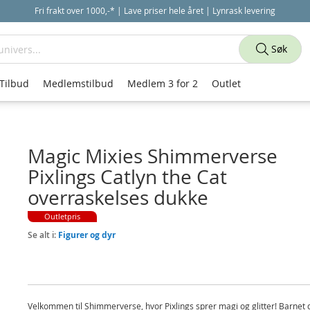
Fri frakt over 1000,-* | Lave priser hele året | Lynrask levering
Søk
Tilbud
Medlemstilbud
Medlem 3 for 2
Outlet
Magic Mixies Shimmerverse
Pixlings Catlyn the Cat
overraskelses dukke
Outletpris
Se alt i:
Figurer og dyr
Velkommen til Shimmerverse, hvor Pixlings sprer magi og glitter! Barnet d