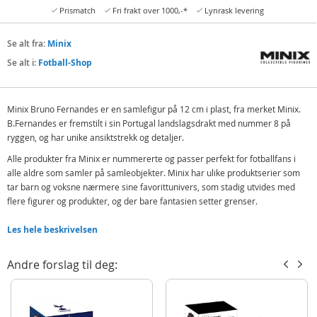
Prismatch
Fri frakt over 1000,-*
Lynrask levering
Se alt fra:
Minix
Se alt i:
Fotball-Shop
Minix Bruno Fernandes er en samlefigur på 12 cm i plast, fra merket Minix.
B.Fernandes er fremstilt i sin Portugal landslagsdrakt med nummer 8 på
ryggen, og har unike ansiktstrekk og detaljer.
Alle produkter fra Minix er nummererte og passer perfekt for fotballfans i
alle aldre som samler på samleobjekter. Minix har ulike produktserier som
tar barn og voksne nærmere sine favorittunivers, som stadig utvides med
flere figurer og produkter, og der bare fantasien setter grenser.
Inneholder:
Les hele beskrivelsen
MINIX Fernandes figur - Portugal
Andre forslag til deg:
Detaljer:
Materiale: plast
Alder: fra 8 år