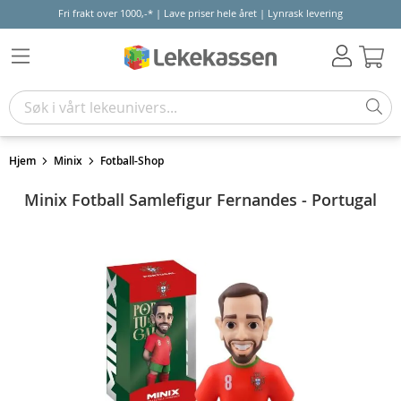
Fri frakt over 1000,-* | Lave priser hele året | Lynrask levering
Hand
Hjem
Minix
Fotball-Shop
Minix Fotball Samlefigur Fernandes - Portugal