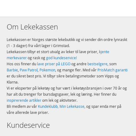
Om Lekekassen
Lekekassen er Norges største lekebutikk og vi sender din ordre lynraskt
(1 - 3 dager) fra vårt lager i Grimstad.
Lekekassen tilbyr et stort utvalg av leker til lave priser,
kjente
merkevarer
og rask og
god kundeservice!
Hos oss finner du
lave priser på LEGO
og andre
bestselgere
, som
Barbie
,
Paw Patrol
,
Pokemon
, og mange fler. Med vår
PrisMatch garanti
er du sikret best pris. Vi tilbyr sikre betalingsmetoder som Vipps og
Klarna.
Vi er eksperter på leketøy og har vært i leketøysbransjen i over 70 år og
har alt du trenger for bursdagsgaver, lek og læring. Her finner du
inspirerende artikler
om lek og aktiviteter.
Bli medlem av vår
Kundeklubb, Min Lekekasse
, og spar enda mer på
våre allerede lave priser.
Kundeservice