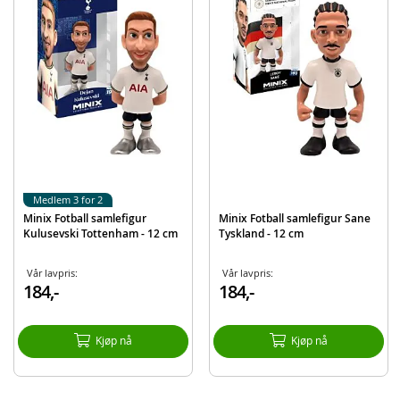
Produktdetaljer
Modell
MNX18581
EAN
8436605118581
Merke
Minix
Medlem 3 for 2
Minix Fotball samlefigur
Minix Fotball samlefigur Sane
Kulusevski Tottenham - 12 cm
Tyskland - 12 cm
Vår lavpris:
Vår lavpris:
184,-
184,-
Kjøp nå
Kjøp nå