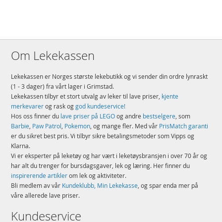
Om Lekekassen
Lekekassen er Norges største lekebutikk og vi sender din ordre lynraskt
(1 - 3 dager) fra vårt lager i Grimstad.
Lekekassen tilbyr et stort utvalg av leker til lave priser,
kjente
merkevarer
og rask og
god kundeservice!
Hos oss finner du
lave priser på LEGO
og andre
bestselgere
, som
Barbie
,
Paw Patrol
,
Pokemon
, og mange fler. Med vår
PrisMatch garanti
er du sikret best pris. Vi tilbyr sikre betalingsmetoder som Vipps og
Klarna.
Vi er eksperter på leketøy og har vært i leketøysbransjen i over 70 år og
har alt du trenger for bursdagsgaver, lek og læring. Her finner du
inspirerende artikler
om lek og aktiviteter.
Bli medlem av vår
Kundeklubb, Min Lekekasse
, og spar enda mer på
våre allerede lave priser.
Kundeservice