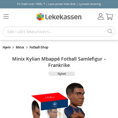
Fri frakt over 1000,-* | Lave priser hele året | Lynrask levering
Hand
Hjem
Minix
Fotball-Shop
Minix Kylian Mbappé Fotball Samlefigur –
Frankrike
Nyhet