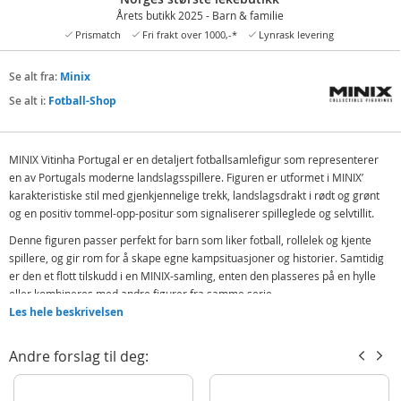
Årets butikk 2025 - Barn & familie
Prismatch
Fri frakt over 1000,-*
Lynrask levering
Se alt fra:
Minix
Se alt i:
Fotball-Shop
MINIX Vitinha Portugal er en detaljert fotballsamlefigur som representerer
en av Portugals moderne landslagsspillere. Figuren er utformet i MINIX’
karakteristiske stil med gjenkjennelige trekk, landslagsdrakt i rødt og grønt
og en positiv tommel-opp-positur som signaliserer spilleglede og selvtillit.
Denne figuren passer perfekt for barn som liker fotball, rollelek og kjente
spillere, og gir rom for å skape egne kampsituasjoner og historier. Samtidig
er den et flott tilskudd i en MINIX-samling, enten den plasseres på en hylle
eller kombineres med andre figurer fra samme serie.
Les hele beskrivelsen
MINIX er kjent for høy kvalitet, solide materialer og figurer som tåler både lek
og utstilling. Vitinha-figuren er et trygt og inspirerende valg som gave til barn
Andre forslag til deg:
med interesse for fotball og internasjonale lag.
Inneholder: