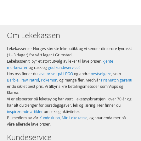
Om Lekekassen
Lekekassen er Norges største lekebutikk og vi sender din ordre lynraskt
(1 - 3 dager) fra vårt lager i Grimstad.
Lekekassen tilbyr et stort utvalg av leker til lave priser,
kjente
merkevarer
og rask og
god kundeservice!
Hos oss finner du
lave priser på LEGO
og andre
bestselgere
, som
Barbie
,
Paw Patrol
,
Pokemon
, og mange fler. Med vår
PrisMatch garanti
er du sikret best pris. Vi tilbyr sikre betalingsmetoder som Vipps og
Klarna.
Vi er eksperter på leketøy og har vært i leketøysbransjen i over 70 år og
har alt du trenger for bursdagsgaver, lek og læring. Her finner du
inspirerende artikler
om lek og aktiviteter.
Bli medlem av vår
Kundeklubb, Min Lekekasse
, og spar enda mer på
våre allerede lave priser.
Kundeservice