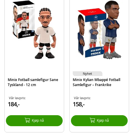
MINIX Vitinha fotballsamlefigur
Detaljer:
Mål: ca. 12 cm høy
Alder: fra 8 år
Produktdetaljer
Modell
MNX22878
EAN
8436605122878
Merke
Minix
Aktuelt
Nyheter
Nyhet
Minix Fotball samlefigur Sane
Minix Kylian Mbappé Fotball
Tyskland - 12 cm
Samlefigur – Frankrike
Vår lavpris:
Vår lavpris:
184,-
158,-
Kjøp nå
Kjøp nå