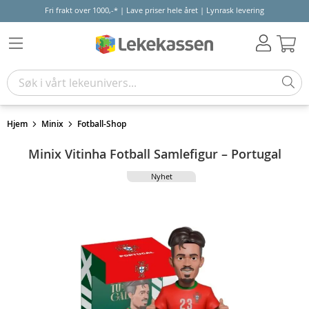
Fri frakt over 1000,-* | Lave priser hele året | Lynrask levering
Hand
Hjem
Minix
Fotball-Shop
Minix Vitinha Fotball Samlefigur – Portugal
Nyhet