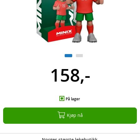
158,-
På lager
Kjøp nå
Norges største lekebutikk