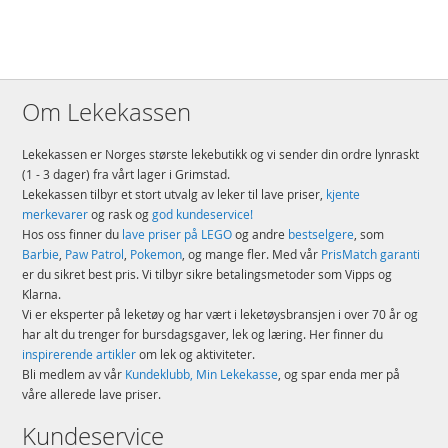
Om Lekekassen
Lekekassen er Norges største lekebutikk og vi sender din ordre lynraskt
(1 - 3 dager) fra vårt lager i Grimstad.
Lekekassen tilbyr et stort utvalg av leker til lave priser,
kjente
merkevarer
og rask og
god kundeservice!
Hos oss finner du
lave priser på LEGO
og andre
bestselgere
, som
Barbie
,
Paw Patrol
,
Pokemon
, og mange fler. Med vår
PrisMatch garanti
er du sikret best pris. Vi tilbyr sikre betalingsmetoder som Vipps og
Klarna.
Vi er eksperter på leketøy og har vært i leketøysbransjen i over 70 år og
har alt du trenger for bursdagsgaver, lek og læring. Her finner du
inspirerende artikler
om lek og aktiviteter.
Bli medlem av vår
Kundeklubb, Min Lekekasse
, og spar enda mer på
våre allerede lave priser.
Kundeservice