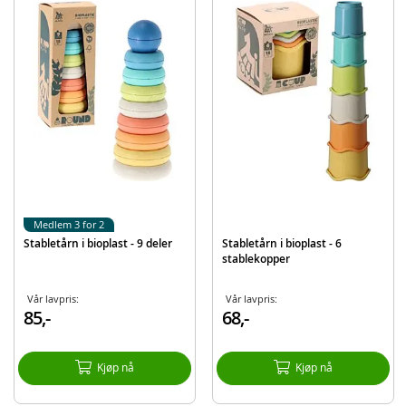
Alder: fra 18 mnd
Produktdetaljer
Modell
40289
EAN
4008332402895
Medlem 3 for 2
Stabletårn i bioplast - 9 deler
Stabletårn i bioplast - 6
stablekopper
Vår lavpris:
Vår lavpris:
85,-
68,-
Kjøp nå
Kjøp nå