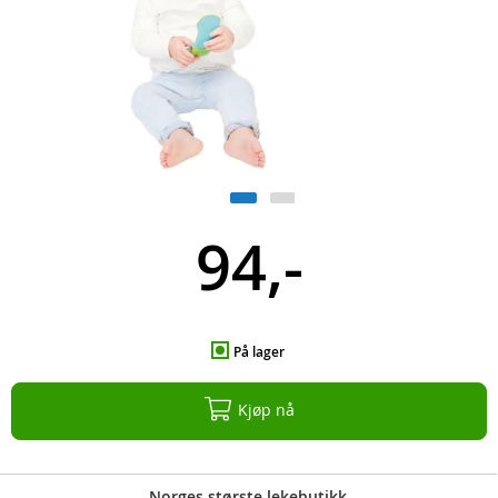
94,-
På lager
Kjøp nå
Norges største lekebutikk