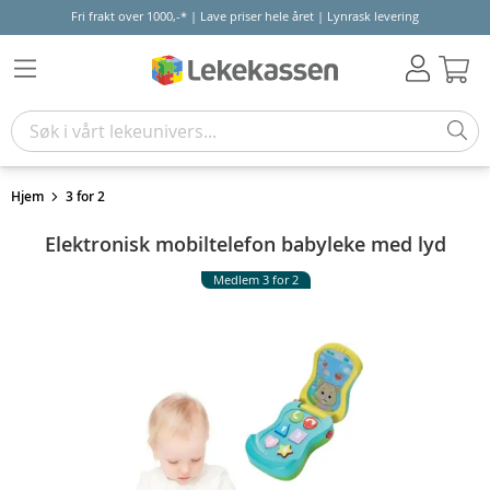
Fri frakt over 1000,-* | Lave priser hele året | Lynrask levering
Hand
Hjem
3 for 2
Elektronisk mobiltelefon babyleke med lyd
Medlem 3 for 2