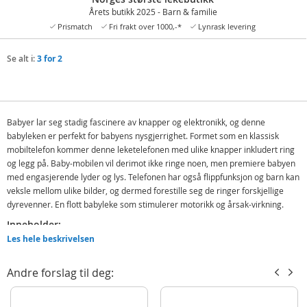
Årets butikk 2025 - Barn & familie
Prismatch
Fri frakt over 1000,-*
Lynrask levering
Se alt i:
3 for 2
Babyer lar seg stadig fascinere av knapper og elektronikk, og denne
babyleken er perfekt for babyens nysgjerrighet. Formet som en klassisk
mobiltelefon kommer denne leketelefonen med ulike knapper inkludert ring
og legg på. Baby-mobilen vil derimot ikke ringe noen, men premiere babyen
med engasjerende lyder og lys. Telefonen har også flippfunksjon og barn kan
veksle mellom ulike bilder, og dermed forestille seg de ringer forskjellige
dyrevenner. En flott babyleke som stimulerer motorikk og årsak-virkning.
Inneholder:
Les hele beskrivelsen
Mobiltelefon babyleke
Detaljer:
Andre forslag til deg:
Mål: ca. 16 x 6 x 5 cm
Batteribehov: demo inkludert