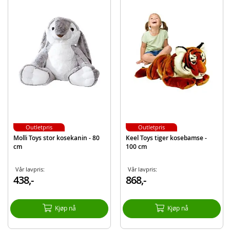
Produktdetaljer
Modell
8484
EAN
7340042384847
Merke
Molli Toys
Outletpris
Outletpris
Molli Toys stor kosekanin - 80
Keel Toys tiger kosebamse -
cm
100 cm
Vår lavpris:
Vår lavpris:
438,-
868,-
Kjøp nå
Kjøp nå