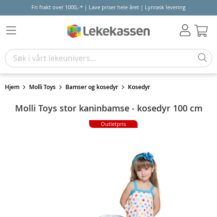
Fri frakt over 1000,-* | Lave priser hele året | Lynrask levering
Hand
Hjem
Molli Toys
Bamser og kosedyr
Kosedyr
Molli Toys stor kaninbamse - kosedyr 100 cm
Outletpris