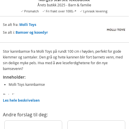
Årets butikk 2025 - Barn & familie
Prismatch
Fri frakt over 1000,-*
Lynrask levering
Se alt fra:
Molli Toys
Se alt i:
Bamser og kosedyr
Stor kaninbamse fra Molli Toys på rundt 100 cm i høyden, perfekt for gode
klemmer og samtaler. Den grå og hvite kaninen blir fort barnets venn, med
sin deilige myke pels. Hva med å øve leseferdighetene for din nye
bamsevenn?
Inneholder:
Molli Toys kaninbamse
Detaljer:
Les hele beskrivelsen
Mål: 100 cm (H)
Materiale: polyester
Andre forslag til deg:
Alder: fra 2 år
Kan maskinvaskes på 30 grader