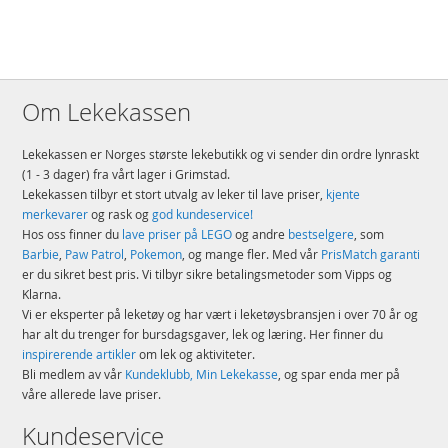
Om Lekekassen
Lekekassen er Norges største lekebutikk og vi sender din ordre lynraskt
(1 - 3 dager) fra vårt lager i Grimstad.
Lekekassen tilbyr et stort utvalg av leker til lave priser,
kjente
merkevarer
og rask og
god kundeservice!
Hos oss finner du
lave priser på LEGO
og andre
bestselgere
, som
Barbie
,
Paw Patrol
,
Pokemon
, og mange fler. Med vår
PrisMatch garanti
er du sikret best pris. Vi tilbyr sikre betalingsmetoder som Vipps og
Klarna.
Vi er eksperter på leketøy og har vært i leketøysbransjen i over 70 år og
har alt du trenger for bursdagsgaver, lek og læring. Her finner du
inspirerende artikler
om lek og aktiviteter.
Bli medlem av vår
Kundeklubb, Min Lekekasse
, og spar enda mer på
våre allerede lave priser.
Kundeservice