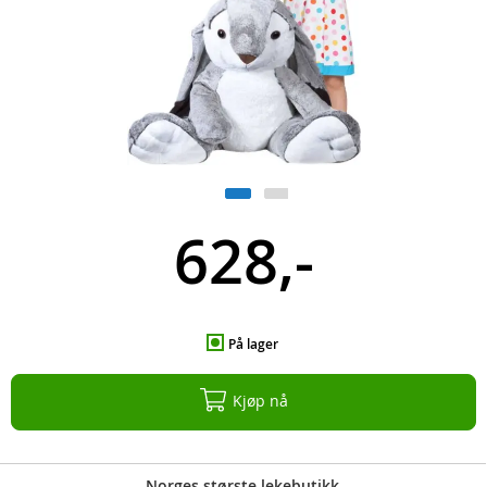
628,-
På lager
Kjøp nå
Norges største lekebutikk