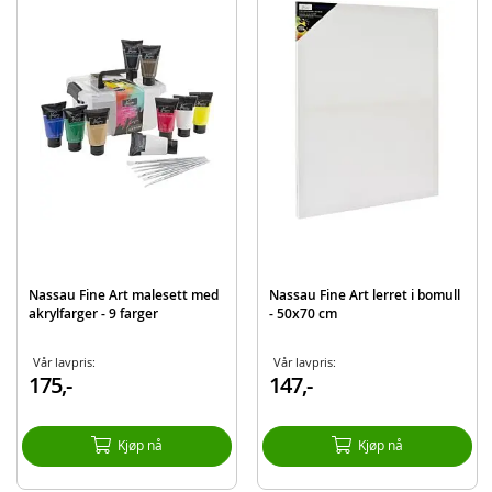
Mål: ca. 30 x 14 x 3 cm
Alder: fra 7 år
Produktdetaljer
Modell
AR952001
EAN
8715427174983
Merke
Nassau Fine Art
Aktuelt
Bestselgere
Nassau Fine Art malesett med
Nassau Fine Art lerret i bomull
akrylfarger - 9 farger
- 50x70 cm
Vår lavpris:
Vår lavpris:
175,-
147,-
Kjøp nå
Kjøp nå