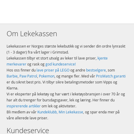
Om Lekekassen
Lekekassen er Norges største lekebutikk og vi sender din ordre lynraskt
(1 - 3 dager) fra vårt lager i Grimstad.
Lekekassen tilbyr et stort utvalg av leker til lave priser,
kjente
merkevarer
og rask og
god kundeservice!
Hos oss finner du
lave priser på LEGO
og andre
bestselgere
, som
Barbie
,
Paw Patrol
,
Pokemon
, og mange fler. Med vår
PrisMatch garanti
er du sikret best pris. Vi tilbyr sikre betalingsmetoder som Vipps og
Klarna.
Vi er eksperter på leketøy og har vært i leketøysbransjen i over 70 år og
har alt du trenger for bursdagsgaver, lek og læring. Her finner du
inspirerende artikler
om lek og aktiviteter.
Bli medlem av vår
Kundeklubb, Min Lekekasse
, og spar enda mer på
våre allerede lave priser.
Kundeservice