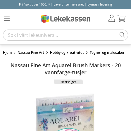
Fri frakt over 1000,-* | Lave priser hele året | Lynrask levering
Hand
Hjem
Nassau Fine Art
Hobby og kreativitet
Tegne- og malesaker
Nassau Fine Art Aquarel Brush Markers - 20
vannfarge-tusjer
Bestselger