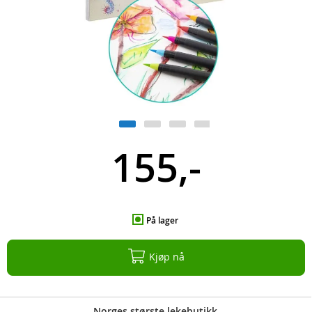
155,-
På lager
Kjøp nå
Norges største lekebutikk