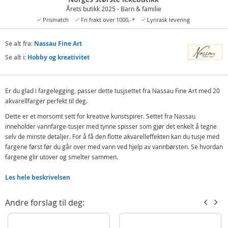
Årets butikk 2025 - Barn & familie
Prismatch
Fri frakt over 1000,-*
Lynrask levering
Se alt fra:
Nassau Fine Art
Se alt i:
Hobby og kreativitet
Er du glad i fargelegging, passer dette tusjsettet fra Nassau Fine Art med 20
akvarellfarger perfekt til deg.
Dette er et morsomt sett for kreative kunstspirer. Settet fra Nassau
inneholder vannfarge-tusjer med tynne spisser som gjør det enkelt å tegne
selv de minste detaljer. For å få den flotte akvarelleffekten kan du tusje med
fargene først før du går over med vann ved hjelp av vannbørsten. Se hvordan
fargene glir utover og smelter sammen.
Inneholder:
Les hele beskrivelsen
20 akvarell-tusjer
Vann-markør
Andre forslag til deg:
Detaljer: