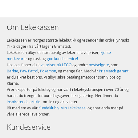
Om Lekekassen
Lekekassen er Norges største lekebutikk og vi sender din ordre lynraskt
(1 - 3 dager) fra vårt lager i Grimstad.
Lekekassen tilbyr et stort utvalg av leker til lave priser,
kjente
merkevarer
og rask og
god kundeservice!
Hos oss finner du
lave priser på LEGO
og andre
bestselgere
, som
Barbie
,
Paw Patrol
,
Pokemon
, og mange fler. Med vår
PrisMatch garanti
er du sikret best pris. Vi tilbyr sikre betalingsmetoder som Vipps og
Klarna.
Vi er eksperter på leketøy og har vært i leketøysbransjen i over 70 år og
har alt du trenger for bursdagsgaver, lek og læring. Her finner du
inspirerende artikler
om lek og aktiviteter.
Bli medlem av vår
Kundeklubb, Min Lekekasse
, og spar enda mer på
våre allerede lave priser.
Kundeservice