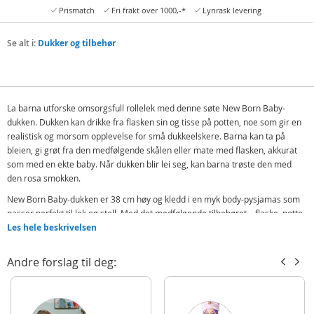
Prismatch
Fri frakt over 1000,-*
Lynrask levering
Se alt i:
Dukker og tilbehør
La barna utforske omsorgsfull rollelek med denne søte New Born Baby-
dukken. Dukken kan drikke fra flasken sin og tisse på potten, noe som gir en
realistisk og morsom opplevelse for små dukkeelskere. Barna kan ta på
bleien, gi grøt fra den medfølgende skålen eller mate med flasken, akkurat
som med en ekte baby. Når dukken blir lei seg, kan barna trøste den med
den rosa smokken.
New Born Baby-dukken er 38 cm høy og kledd i en myk body-pysjamas som
passer perfekt til lek og stell. Med det medfølgende tilbehøret – flaske, potte,
bleie og smokk – kan barna leve seg inn i rollespill fylt med omsorg, rutiner
Les hele beskrivelsen
og fantasi. Dukken kan drikke vann på ordentlig, og etterpå settes på potten
for å tisse, akkurat som en ekte baby.
Andre forslag til deg:
Dette er en klassisk leke som oppmuntrer til empati, ansvar og kreativ lek –
og som gir timevis med engasjerende stell og omsorgsfull moro.
Inneholder: