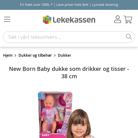
Fri frakt over 1000,-* | Lave priser hele året | Lynrask levering
Hand
Hjem
Dukker og tilbehør
Dukker
New Born Baby dukke som drikker og tisser -
38 cm