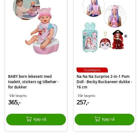
New Born Baby dukke
Potte
Bleie
Tallerken og bestikk
Flaske og smokk
Detaljer:
Mål dukke: 38 cm
Alder: fra 3 år
Outletpris
BABY born lekesett med
Na Na Na Surprise 2-in-1 Pom
Produktdetaljer
Modell
105032533
toalett, stickers og tilbehør -
Doll - Becky Buckaneer dukke -
for dukker
16 cm
EAN
4006592525330
Vår lavpris:
Vår lavpris:
365,-
257,-
Kjøp nå
Kjøp nå