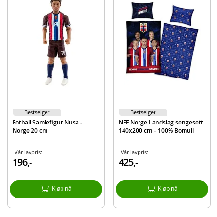
Her kan du utforske hele utvalget av Norge fotballprodukter.
Inneholder:
Håndkle med NFF Norge landslagsdesign
Detaljer:
Mål: 70 x 140 cm
Materiale: 100 % bomull
Vaskeanvisning: maskinvask maks 40 °C, anbefales å vaskes før bruk
Produktdetaljer
Modell
8014973
Bestselger
Bestselger
Fotball Samlefigur Nusa -
NFF Norge Landslag sengesett
EAN
7071673149733
Norge 20 cm
140x200 cm – 100% Bomull
Aktuelt
Nyheter
Vår lavpris:
Vår lavpris:
196,-
425,-
Kjøp nå
Kjøp nå