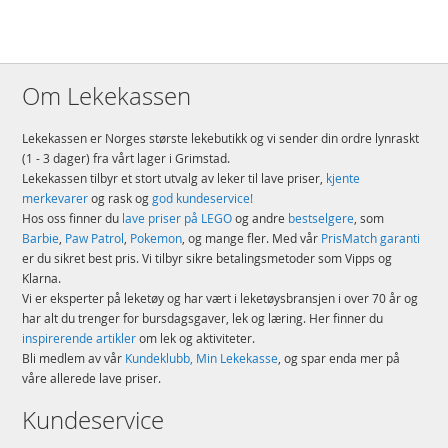
Om Lekekassen
Lekekassen er Norges største lekebutikk og vi sender din ordre lynraskt
(1 - 3 dager) fra vårt lager i Grimstad.
Lekekassen tilbyr et stort utvalg av leker til lave priser,
kjente
merkevarer
og rask og
god kundeservice!
Hos oss finner du
lave priser på LEGO
og andre
bestselgere
, som
Barbie
,
Paw Patrol
,
Pokemon
, og mange fler. Med vår
PrisMatch garanti
er du sikret best pris. Vi tilbyr sikre betalingsmetoder som Vipps og
Klarna.
Vi er eksperter på leketøy og har vært i leketøysbransjen i over 70 år og
har alt du trenger for bursdagsgaver, lek og læring. Her finner du
inspirerende artikler
om lek og aktiviteter.
Bli medlem av vår
Kundeklubb, Min Lekekasse
, og spar enda mer på
våre allerede lave priser.
Kundeservice