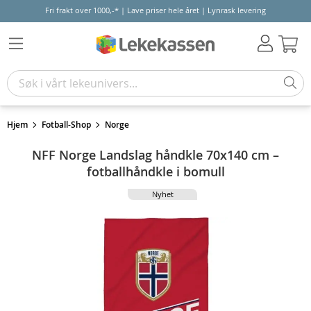
Fri frakt over 1000,-* | Lave priser hele året | Lynrask levering
Hand
Hjem
Fotball-Shop
Norge
NFF Norge Landslag håndkle 70x140 cm –
fotballhåndkle i bomull
Nyhet