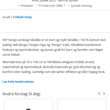
Årets butikk 2025 - Barn & familie
Prismatch
Fri frakt over 1000,-*
Lynrask levering
Se alt i:
Fotball-Shop
NFF Norge landslag håndkle er et stort og mykt håndkle i 100 % bomull med
tydelig rødt design, Norges-logo og “Norge”-trykk. Håndkleet kombinerer
funksjon og sportsidentitet, og passer godt for barn og familier som følger
norsk fotball.
Med størrelse på 70 x 140 cm er håndkleet velegnet til både strand,
svømmehall og hjemmebruk. Bomullsmaterialet gir god absorbering og
komfort etter bading, samtidig som det tørker effektivt og tåler hyppig bruk.
Produktet gir en naturlig kobling til idrettsglede og lagfølelse, og fungerer
Les hele beskrivelsen
både som et praktisk håndkle og som en del av en aktiv livsstil. Det
slitesterke materialet gjør det egnet for daglig bruk, både inne og ute.
Andre forslag til deg:
Dette håndkleet skiller seg ut med et rent og tydelig landslagsdesign som
gjør det lett å kjenne igjen. Et funksjonelt valg for familier som ønsker
kvalitetsprodukter med sportsprofil.