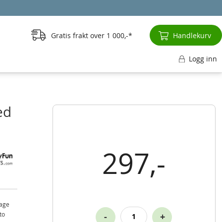
Gratis frakt over
1 000,-
Handlekurv
Logg inn
ed
297,-
lage
to
-
+