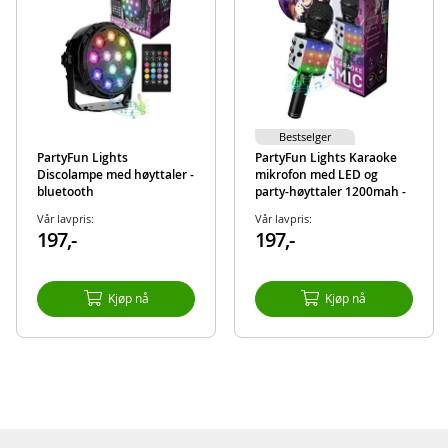
Bestselger
PartyFun Lights
PartyFun Lights Karaoke
Discolampe med høyttaler -
mikrofon med LED og
bluetooth
party-høyttaler 1200mah -
sort
Vår lavpris:
Vår lavpris:
197,-
197,-
Kjøp nå
Kjøp nå