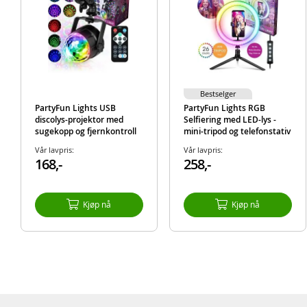
Bestselger
PartyFun Lights USB
PartyFun Lights RGB
discolys-projektor med
Selfiering med LED-lys -
sugekopp og fjernkontroll
mini-tripod og telefonstativ
inkludert - 26 cm
Vår lavpris:
Vår lavpris:
168,-
258,-
Kjøp nå
Kjøp nå