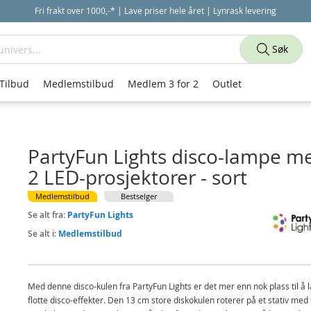
Fri frakt over 1000,-* | Lave priser hele året | Lynrask levering
Søk
Tilbud
Medlemstilbud
Medlem 3 for 2
Outlet
PartyFun Lights disco-lampe m
2 LED-prosjektorer - sort
Medlemstilbud
Bestselger
Se alt fra:
PartyFun Lights
Se alt i:
Medlemstilbud
Med denne disco-kulen fra PartyFun Lights er det mer enn nok plass til å 
flotte disco-effekter. Den 13 cm store diskokulen roterer på et stativ med 