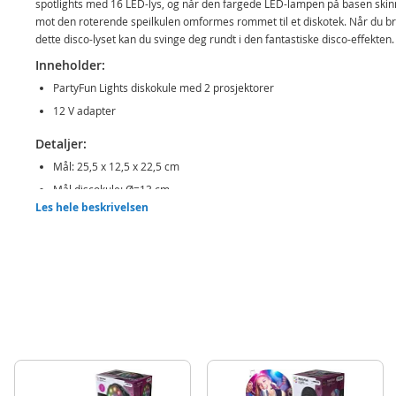
spotlights med 16 LED-lys, og når den fargede LED-lampen på basen skin
mot den roterende speilkulen omformes rommet til et diskotek. Når du b
dette disco-lyset kan du svinge deg rundt i den fantastiske disco-effekten.
Inneholder:
PartyFun Lights diskokule med 2 prosjektorer
12 V adapter
Detaljer:
Mål: 25,5 x 12,5 x 22,5 cm
Mål discokule: Ø=13 cm
Les hele beskrivelsen
Produktdetaljer
Modell
86723
EAN
8717278867236
Merke
PartyFun Lights
Aktuelt
Bestselgere