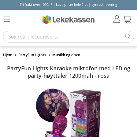
Fri frakt over 1000,-* | Lave priser hele året | Lynrask levering
Hand
Hjem
PartyFun Lights
Musikk og disco
PartyFun Lights Karaoke mikrofon med LED og
party-høyttaler 1200mah - rosa