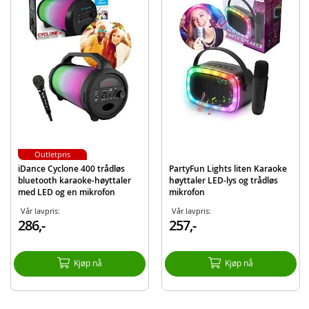
Produktdetaljer
Modell
86532
EAN
8717278865324
Merke
PartyFun Lights
Outletpris
iDance Cyclone 400 trådløs
PartyFun Lights liten Karaoke
bluetooth karaoke-høyttaler
høyttaler LED-lys og trådløs
med LED og en mikrofon
mikrofon
Vår lavpris:
Vår lavpris:
286,-
257,-
Kjøp nå
Kjøp nå