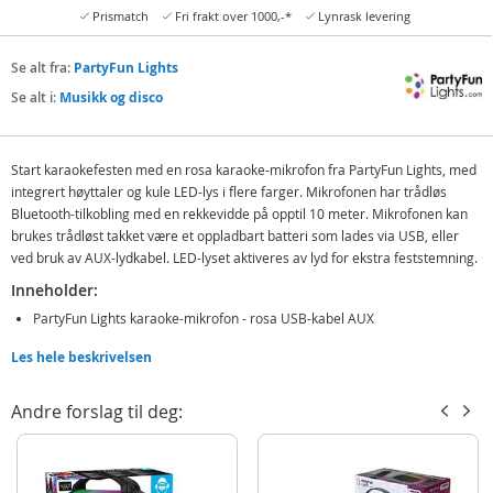
Prismatch
Fri frakt over 1000,-*
Lynrask levering
Se alt fra:
PartyFun Lights
Se alt i:
Musikk og disco
Start karaokefesten med en rosa karaoke-mikrofon fra PartyFun Lights, med
integrert høyttaler og kule LED-lys i flere farger. Mikrofonen har trådløs
Bluetooth-tilkobling med en rekkevidde på opptil 10 meter. Mikrofonen kan
brukes trådløst takket være et oppladbart batteri som lades via USB, eller
ved bruk av AUX-lydkabel. LED-lyset aktiveres av lyd for ekstra feststemning.
Inneholder:
PartyFun Lights karaoke-mikrofon - rosa USB-kabel AUX
Les hele beskrivelsen
Detaljer
Mål: 23 x 7,5 x 7,5 cm
Andre forslag til deg:
Høyttalerutgang: 10 watt
Oppladbart batteri: 3,7V/1200 mah
Alder: fra 6 år