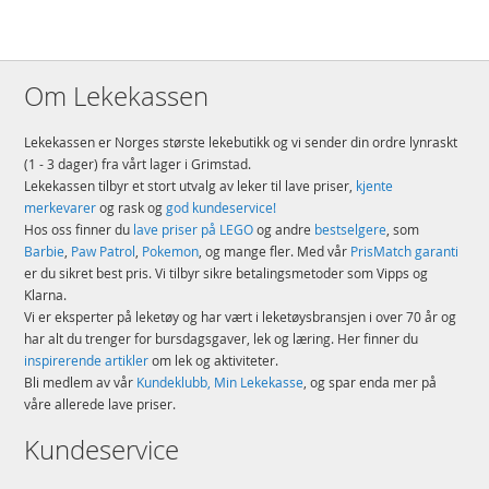
Om Lekekassen
Lekekassen er Norges største lekebutikk og vi sender din ordre lynraskt
(1 - 3 dager) fra vårt lager i Grimstad.
Lekekassen tilbyr et stort utvalg av leker til lave priser,
kjente
merkevarer
og rask og
god kundeservice!
Hos oss finner du
lave priser på LEGO
og andre
bestselgere
, som
Barbie
,
Paw Patrol
,
Pokemon
, og mange fler. Med vår
PrisMatch garanti
er du sikret best pris. Vi tilbyr sikre betalingsmetoder som Vipps og
Klarna.
Vi er eksperter på leketøy og har vært i leketøysbransjen i over 70 år og
har alt du trenger for bursdagsgaver, lek og læring. Her finner du
inspirerende artikler
om lek og aktiviteter.
Bli medlem av vår
Kundeklubb, Min Lekekasse
, og spar enda mer på
våre allerede lave priser.
Kundeservice