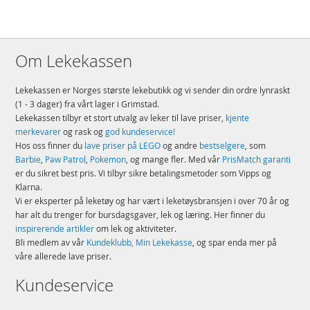
Om Lekekassen
Lekekassen er Norges største lekebutikk og vi sender din ordre lynraskt
(1 - 3 dager) fra vårt lager i Grimstad.
Lekekassen tilbyr et stort utvalg av leker til lave priser,
kjente
merkevarer
og rask og
god kundeservice!
Hos oss finner du
lave priser på LEGO
og andre
bestselgere
, som
Barbie
,
Paw Patrol
,
Pokemon
, og mange fler. Med vår
PrisMatch garanti
er du sikret best pris. Vi tilbyr sikre betalingsmetoder som Vipps og
Klarna.
Vi er eksperter på leketøy og har vært i leketøysbransjen i over 70 år og
har alt du trenger for bursdagsgaver, lek og læring. Her finner du
inspirerende artikler
om lek og aktiviteter.
Bli medlem av vår
Kundeklubb, Min Lekekasse
, og spar enda mer på
våre allerede lave priser.
Kundeservice