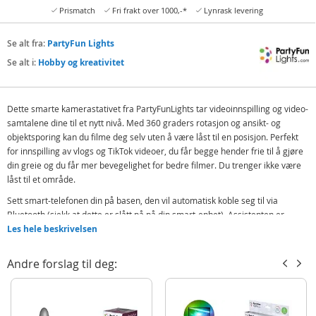
Prismatch
Fri frakt over 1000,-*
Lynrask levering
Se alt fra:
PartyFun Lights
Se alt i:
Hobby og kreativitet
Dette smarte kamerastativet fra PartyFunLights tar videoinnspilling og video-
samtalene dine til et nytt nivå. Med 360 graders rotasjon og ansikt- og
objektsporing kan du filme deg selv uten å være låst til en posisjon. Perfekt
for innspilling av vlogs og TikTok videoer, du får begge hender frie til å gjøre
din greie og du får mer bevegelighet for bedre filmer. Du trenger ikke være
låst til et område.
Sett smart-telefonen din på basen, den vil automatisk koble seg til via
Bluetooth (sjekk at dette er slått på på din smart-enhet). Assistenten er
kompatibel for live-filming på flere sosiale apper som Snapchat, Instagram,
Les hele beskrivelsen
TikTok, YouTube og flere.
Andre forslag til deg:
PartyFun Lights smart-kamera assistent med automatisk Bluetooth-
tilkobling
360 graders rotasjon og 37 graders vertikal tilt
Operasjonstid: 60 timer