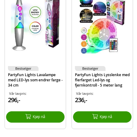
Med ansikt- og objektsporing og smart-shooting
Automatisk ON/OFF
Inneholder:
1 Party Fun Lights smart-telefon assistent
Detaljer:
Mål: 18 x 9,5 x 9,5 cm (HxBxD)
Batteribehov: 3x AA-batterier (ikke inkludert)
Kompatible med tripod
Bestselger
Bestselger
PartyFun Lights Lavalampe
PartyFun Lights Lysslenke med
MERK: Smart-enhet følger ikke med
med LED-lys som endrer farge -
flerfarget Led-lys og
34 cm
fjernkontroll - 5 meter lang
Produktdetaljer
Modell
86224
Vår lavpris:
Vår lavpris:
296,-
236,-
EAN
8717278862248
Merke
PartyFun Lights
Kjøp nå
Kjøp nå