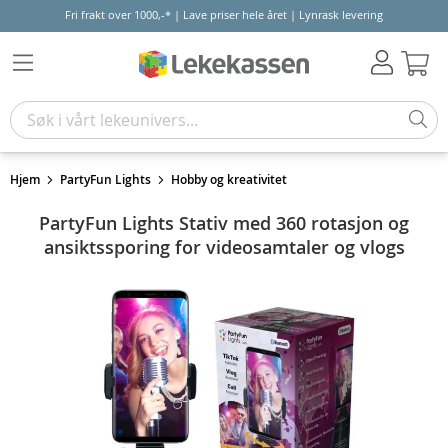
Fri frakt over 1000,-* | Lave priser hele året | Lynrask levering
Hand
Hjem
PartyFun Lights
Hobby og kreativitet
PartyFun Lights Stativ med 360 rotasjon og
ansiktssporing for videosamtaler og vlogs