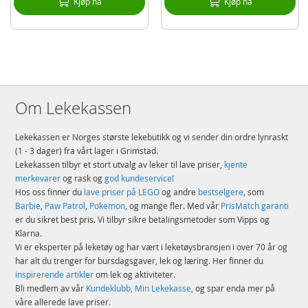
Kjøp nå
Kjøp nå
2. gir (låsbart) opptil 6,7 km/t
Opptil 10% stigning
Maksvekt: 40 kg
Brukstid: 35 min (avhengig av bruk og kjøreflate)
Alder: fra 3 år
Merk: Les bruksanvisning nøye før bruk og ved førstegangs-opplading.
Om Lekekassen
Firhjulingen må alltid brukes under tilsyn av en voksen person, og må ikke
brukes på offentlig vei.
Lekekassen er Norges største lekebutikk og vi sender din ordre lynraskt
Produktdetaljer
(1 - 3 dager) fra vårt lager i Grimstad.
Modell
OR0101
Lekekassen tilbyr et stort utvalg av leker til lave priser,
kjente
EAN
8005475412411
merkevarer
og rask og
god kundeservice!
Hos oss finner du
lave priser på LEGO
og andre
bestselgere
, som
Merke
Peg Perego
Barbie
,
Paw Patrol
,
Pokemon
, og mange fler. Med vår
PrisMatch garanti
er du sikret best pris. Vi tilbyr sikre betalingsmetoder som Vipps og
Klarna.
Vi er eksperter på leketøy og har vært i leketøysbransjen i over 70 år og
har alt du trenger for bursdagsgaver, lek og læring. Her finner du
inspirerende artikler
om lek og aktiviteter.
Bli medlem av vår
Kundeklubb, Min Lekekasse
, og spar enda mer på
våre allerede lave priser.