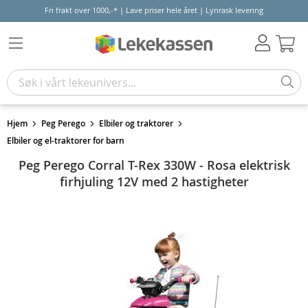
Fri frakt over 1000,-* | Lave priser hele året | Lynrask levering
Hand
Hjem
Peg Perego
Elbiler og traktorer
Elbiler og el-traktorer for barn
Peg Perego Corral T-Rex 330W - Rosa elektrisk
firhjuling 12V med 2 hastigheter