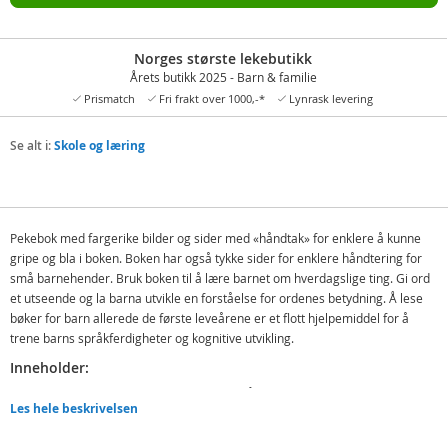
Norges største lekebutikk
Årets butikk 2025 - Barn & familie
Prismatch
Fri frakt over 1000,-*
Lynrask levering
Se alt i:
Skole og læring
Pekebok med fargerike bilder og sider med «håndtak» for enklere å kunne
gripe og bla i boken. Boken har også tykke sider for enklere håndtering for
små barnehender. Bruk boken til å lære barnet om hverdagslige ting. Gi ord
et utseende og la barna utvikle en forståelse for ordenes betydning. Å lese
bøker for barn allerede de første leveårene er et flott hjelpemiddel for å
trene barns språkferdigheter og kognitive utvikling.
Inneholder:
Pekebok En travel dag - bli med og se på
Les hele beskrivelsen
Detaljer: