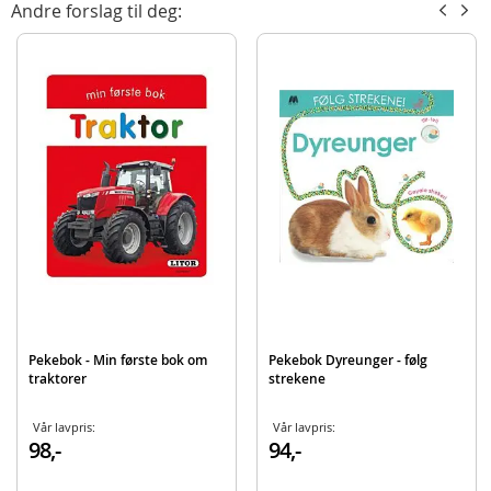
Andre forslag til deg:
Antall sider: 12
Format: 22 x 22 cm (LxH)
CE-merket
Alder: fra 12 mnd.
Produktdetaljer
Modell
107354
EAN
7046012107354
Pekebok - Min første bok om
Pekebok Dyreunger - følg
traktorer
strekene
Vår lavpris:
Vår lavpris:
98,-
94,-