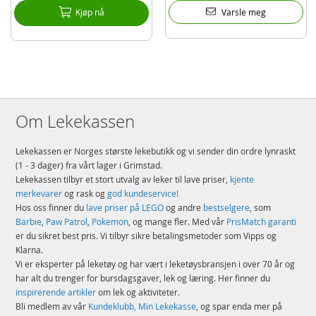
Kjøp nå
Varsle meg
Om Lekekassen
Lekekassen er Norges største lekebutikk og vi sender din ordre lynraskt
(1 - 3 dager) fra vårt lager i Grimstad.
Lekekassen tilbyr et stort utvalg av leker til lave priser,
kjente
merkevarer
og rask og
god kundeservice!
Hos oss finner du
lave priser på LEGO
og andre
bestselgere
, som
Barbie
,
Paw Patrol
,
Pokemon
, og mange fler. Med vår
PrisMatch garanti
er du sikret best pris. Vi tilbyr sikre betalingsmetoder som Vipps og
Klarna.
Vi er eksperter på leketøy og har vært i leketøysbransjen i over 70 år og
har alt du trenger for bursdagsgaver, lek og læring. Her finner du
inspirerende artikler
om lek og aktiviteter.
Bli medlem av vår
Kundeklubb, Min Lekekasse
, og spar enda mer på