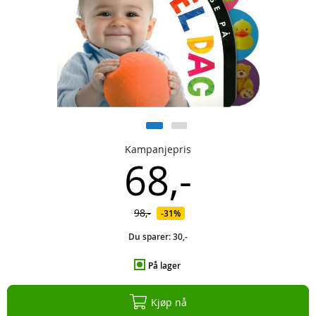
Kampanjepris
68,-
98,-
31%
Du sparer:
30,-
På lager
Kjøp nå