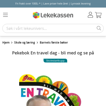
Fri frakt over 1000,-* | Lave priser hele året | Lynrask levering
Hand
Hjem
Skole og læring
Barnets første bøker
Pekebok En travel dag - bli med og se på
Skolestartkupp