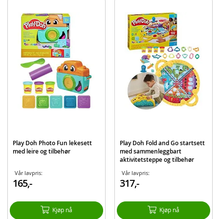
Passer for barn fra 2 år og oppover
Inneholder:
8 bokser Play Doh leire
Detaljer:
Farge: rød, oransje, gul, grønn, rosa, blå, lilla, hvit
Mengde bøtte: ca. 56 gram
Alder: fra 2 år
Merk: Leiren inneholder hvete
Produktdetaljer
Modell
E5062
Play Doh Photo Fun lekesett
Play Doh Fold and Go startsett
med leire og tilbehør
med sammenleggbart
EAN
5010993560196
aktivitetsteppe og tilbehør
Merke
Play-doh
Vår lavpris:
Vår lavpris:
165,-
317,-
Aktuelt
Bestselgere
Kjøp nå
Kjøp nå