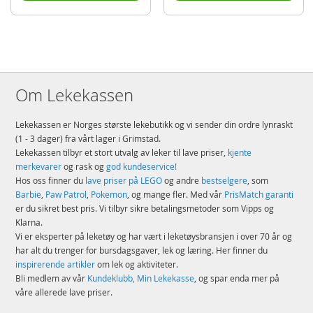
Om Lekekassen
Lekekassen er Norges største lekebutikk og vi sender din ordre lynraskt
(1 - 3 dager) fra vårt lager i Grimstad.
Lekekassen tilbyr et stort utvalg av leker til lave priser,
kjente
merkevarer
og rask og
god kundeservice!
Hos oss finner du
lave priser på LEGO
og andre
bestselgere
, som
Barbie
,
Paw Patrol
,
Pokemon
, og mange fler. Med vår
PrisMatch garanti
er du sikret best pris. Vi tilbyr sikre betalingsmetoder som Vipps og
Klarna.
Vi er eksperter på leketøy og har vært i leketøysbransjen i over 70 år og
har alt du trenger for bursdagsgaver, lek og læring. Her finner du
inspirerende artikler
om lek og aktiviteter.
Bli medlem av vår
Kundeklubb, Min Lekekasse
, og spar enda mer på
våre allerede lave priser.