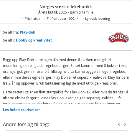
Norges største lekebutikk
Årets butikk 2025 - Barn & familie
Prismatch
Fri frakt over 1000,-*
Lynrask levering
Se alt fra:
Play-doh
Se alt i:
Hobby og kreativitet
Bygg opp Play-Doh samlingen din med denne 8-pakken med giftfri
modelleringsleire i glade regnbuefarger. Settet kommer med 8 bokser i rød,
oransje, gul, grønn, rosa, blå, lilla og hvit. La barna bygge sin egen regnbue,
eller mikse deres egne farger. Play Doh er et supert, kreativt verktøy for barn
fra 2 år og oppover. Bruk fantasien og lag de mest utrolige kreasjoner.
Dette settet utgjør en flott startpakke for Play Doh-lek, eller hvis du trenger å
tilsette ekstra farger til dine Play Doh leker (selges separat). Pakket i luft-
tette bokser som holder leiren fin og myk slik at den kan brukes igjen og
igjen. Play-Doh leire er perfekt for kreativ lek innendørs, og er fin aktivitet for
Les hele beskrivelsen
utvikling av motoriske ferdigheter og øye-hånd koordinasjon.
Andre forslag til deg:
8 bokser fargerik leire
Perfekt aktivitet for regnværsdager