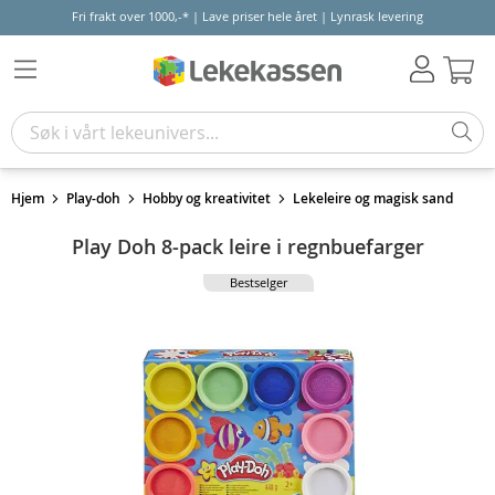
Fri frakt over 1000,-* | Lave priser hele året | Lynrask levering
Hand
Hjem
Play-doh
Hobby og kreativitet
Lekeleire og magisk sand
Play Doh 8-pack leire i regnbuefarger
Bestselger