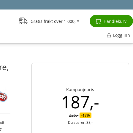
Gratis frakt over
1 000,-
Handlekurv
Logg inn
re,
Kampanjepris
187,-
225,-
17%
odt
Du sparer:
38,-
y