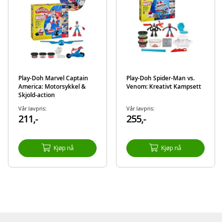
Play-Doh Marvel Captain
Play-Doh Spider-Man vs.
America: Motorsykkel &
Venom: Kreativt Kampsett
Skjold-action
Vår lavpris:
Vår lavpris:
211,-
255,-
Kjøp nå
Kjøp nå