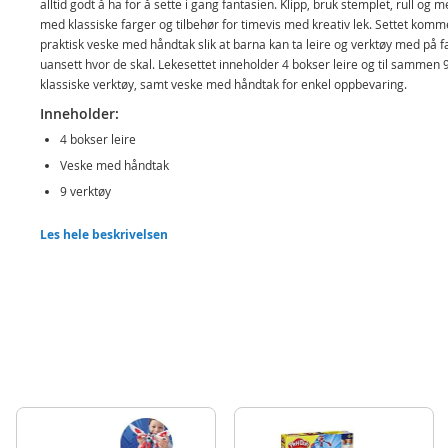
alltid godt å ha for å sette i gang fantasien. Klipp, bruk stemplet, rull og m
med klassiske farger og tilbehør for timevis med kreativ lek. Settet komme
praktisk veske med håndtak slik at barna kan ta leire og verktøy med på f
uansett hvor de skal. Lekesettet inneholder 4 bokser leire og til sammen 
klassiske verktøy, samt veske med håndtak for enkel oppbevaring.
Inneholder:
4 bokser leire
Veske med håndtak
9 verktøy
Detaljer:
Les hele beskrivelsen
Alder: fra 3 år
Merk: Play Doh lekeleire inneholder hvete
Produktdetaljer
Modell
B1169
EAN
5010996270764
Merke
Play-doh