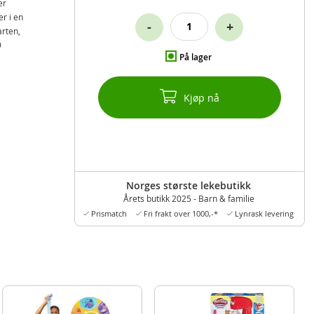
er
r i en
-
+
arten,
9
På lager
Kjøp nå
Norges største lekebutikk
Årets butikk 2025 - Barn & familie
Prismatch
Fri frakt over 1000,-*
Lynrask levering