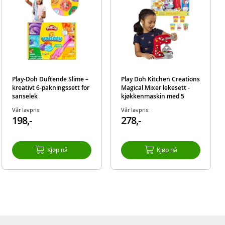
Play-Doh Duftende Slime –
Play Doh Kitchen Creations
kreativt 6-pakningssett for
Magical Mixer lekesett -
sanselek
kjøkkenmaskin med 5
bokser leire
Vår lavpris:
Vår lavpris:
198,-
278,-
Kjøp nå
Kjøp nå