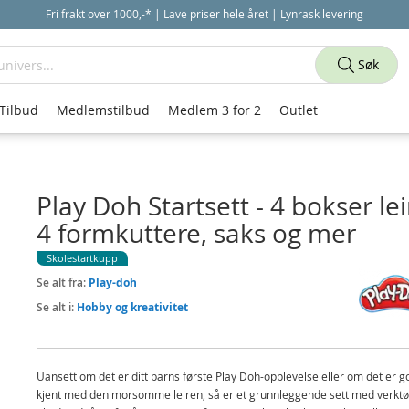
Fri frakt over 1000,-* | Lave priser hele året | Lynrask levering
Søk
Tilbud
Medlemstilbud
Medlem 3 for 2
Outlet
Play Doh Startsett - 4 bokser lei
4 formkuttere, saks og mer
Skolestartkupp
Se alt fra:
Play-doh
Se alt i:
Hobby og kreativitet
Uansett om det er ditt barns første Play Doh-opplevelse eller om det er g
kjent med den morsomme leiren, så er et grunnleggende sett med verktø