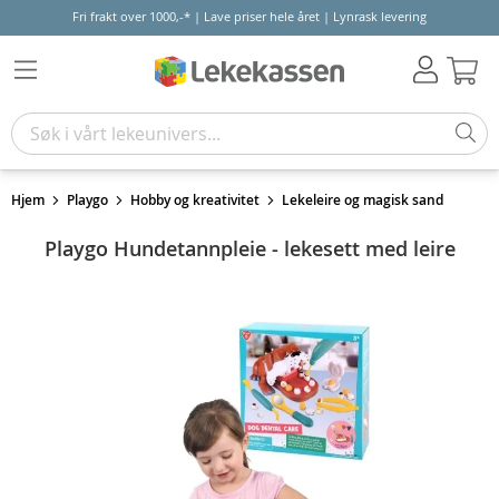
Fri frakt over 1000,-* | Lave priser hele året | Lynrask levering
Hand
Hjem
Playgo
Hobby og kreativitet
Lekeleire og magisk sand
Playgo Hundetannpleie - lekesett med leire