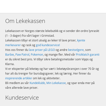
Om Lekekassen
Lekekassen er Norges største lekebutikk og vi sender din ordre lynraskt
(1 - 3 dager) fra vårt lager i Grimstad.
Lekekassen tilbyr et stort utvalg av leker til lave priser,
kjente
merkevarer
og rask og
god kundeservice!
Hos oss finner du
lave priser på LEGO
og andre
bestselgere
, som
Barbie
,
Paw Patrol
,
Pokemon
, og mange fler. Med vår
PrisMatch garanti
er du sikret best pris. Vi tilbyr sikre betalingsmetoder som Vipps og
Klarna.
Vi er eksperter på leketøy og har vært i leketøysbransjen i over 70 år og
har alt du trenger for bursdagsgaver, lek og læring. Her finner du
inspirerende artikler
om lek og aktiviteter.
Bli medlem av vår
Kundeklubb, Min Lekekasse
, og spar enda mer på
våre allerede lave priser.
Kundeservice