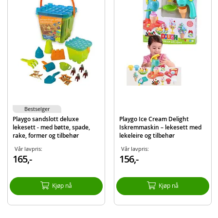
Mål, eske: 22x30x13 cm
Alder: fra 3 år
Produktdetaljer
Modell
8450
EAN
4892401084507
Merke
Playgo
Bestselger
Playgo sandslott deluxe
Playgo Ice Cream Delight
lekesett - med bøtte, spade,
Iskremmaskin – lekesett med
rake, former og tilbehør
lekeleire og tilbehør
Vår lavpris:
Vår lavpris:
165,-
156,-
Kjøp nå
Kjøp nå