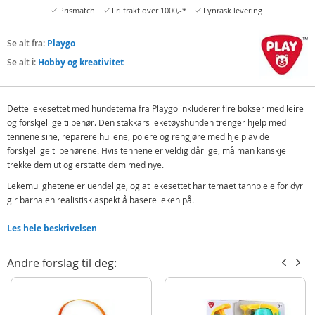
Prismatch
Fri frakt over 1000,-*
Lynrask levering
Se alt fra:
Playgo
Se alt i:
Hobby og kreativitet
Dette lekesettet med hundetema fra Playgo inkluderer fire bokser med leire
og forskjellige tilbehør. Den stakkars leketøyshunden trenger hjelp med
tennene sine, reparere hullene, polere og rengjøre med hjelp av de
forskjellige tilbehørene. Hvis tennene er veldig dårlige, må man kanskje
trekke dem ut og erstatte dem med nye.
Lekemulighetene er uendelige, og at lekesettet har temaet tannpleie for dyr
gir barna en realistisk aspekt å basere leken på.
Inneholder:
Les hele beskrivelsen
Lekehund
4 bokser leire (56 gram stk)
Andre forslag til deg:
Tilbehør
Detaljer