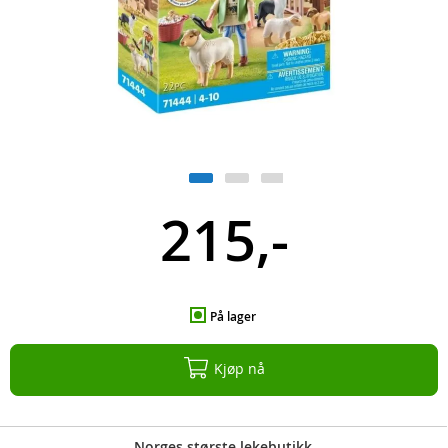
215,-
På lager
Kjøp nå
Norges største lekebutikk