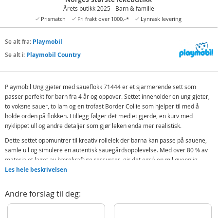
Årets butikk 2025 - Barn & familie
Prismatch
Fri frakt over 1000,-*
Lynrask levering
Se alt fra:
Playmobil
Se alt i:
Playmobil Country
Playmobil Ung gjeter med saueflokk 71444 er et sjarmerende sett som
passer perfekt for barn fra 4 år og oppover. Settet inneholder en ung gjeter,
to voksne sauer, to lam og en trofast Border Collie som hjelper til med å
holde orden på flokken. I tillegg følger det med et gjerde, en kurv med
nyklippet ull og andre detaljer som gjør leken enda mer realistisk.
Dette settet oppmuntrer til kreativ rollelek der barna kan passe på sauene,
samle ull og simulere en autentisk sauegårdsopplevelse. Med over 80 % av
materialet laget av bærekraftige ressurser, gir det også en miljøvennlig
lekeopplevelse.
Les hele beskrivelsen
Inneholder:
Andre forslag til deg:
Playmobil figur - Ung gjeter
Gjeterhund (Border Collie)