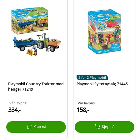
2 sauer, 2 kam
Kurv med ull
Gjerde
Andre tilbehør
Detaljer:
Antall deler: 22
Alder: fra 4 år
Produktdetaljer
Modell
71444
3 for 2 Playmobil
EAN
4008789714442
Playmobil Country Traktor med
Playmobil Syltetøysalg 71445
henger 71249
Merke
Playmobil
Vår lavpris:
Vår lavpris:
334,-
158,-
Kjøp nå
Kjøp nå