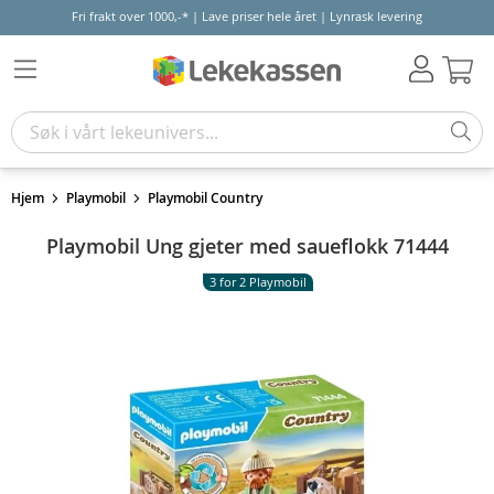
Fri frakt over 1000,-* | Lave priser hele året | Lynrask levering
Hand
Hjem
Playmobil
Playmobil Country
Playmobil Ung gjeter med saueflokk 71444
3 for 2 Playmobil