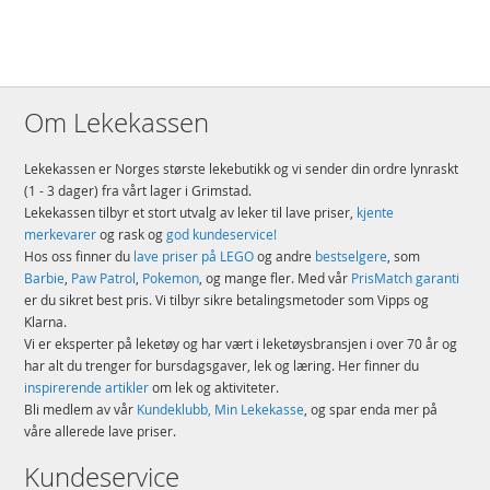
Om Lekekassen
Lekekassen er Norges største lekebutikk og vi sender din ordre lynraskt
(1 - 3 dager) fra vårt lager i Grimstad.
Lekekassen tilbyr et stort utvalg av leker til lave priser,
kjente
merkevarer
og rask og
god kundeservice!
Hos oss finner du
lave priser på LEGO
og andre
bestselgere
, som
Barbie
,
Paw Patrol
,
Pokemon
, og mange fler. Med vår
PrisMatch garanti
er du sikret best pris. Vi tilbyr sikre betalingsmetoder som Vipps og
Klarna.
Vi er eksperter på leketøy og har vært i leketøysbransjen i over 70 år og
har alt du trenger for bursdagsgaver, lek og læring. Her finner du
inspirerende artikler
om lek og aktiviteter.
Bli medlem av vår
Kundeklubb, Min Lekekasse
, og spar enda mer på
våre allerede lave priser.
Kundeservice