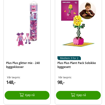
Tåler oppvaskmaskin og vaskemaskin
BPA-fri og ftalatfri
Mål, klosser: 20 x 12 mm
Alder: fra 5 år
Produktdetaljer
Modell
4341
EAN
5710409110532
Merke
Plus Plus
Medlem 3 for 2
Plus Plus glitter mix - 240
Plus Plus Plant Pack Solsikke
byggeklosser
byggesett
Vår lavpris:
Vår lavpris:
148,-
98,-
Kjøp nå
Kjøp nå