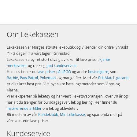
Om Lekekassen
Lekekassen er Norges største lekebutikk og vi sender din ordre lynraskt
(1 - 3 dager) fra vårt lager i Grimstad.
Lekekassen tilbyr et stort utvalg av leker til lave priser,
kjente
merkevarer
og rask og
god kundeservice!
Hos oss finner du
lave priser på LEGO
og andre
bestselgere
, som
Barbie
,
Paw Patrol
,
Pokemon
, og mange fler. Med vår
PrisMatch garanti
er du sikret best pris. Vi tilbyr sikre betalingsmetoder som Vipps og
Klarna.
Vi er eksperter på leketøy og har vært i leketøysbransjen i over 70 år og
har alt du trenger for bursdagsgaver, lek og læring. Her finner du
inspirerende artikler
om lek og aktiviteter.
Bli medlem av vår
Kundeklubb, Min Lekekasse
, og spar enda mer på
våre allerede lave priser.
Kundeservice