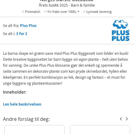
Årets butikk 2025 - Barn & familie
Prismatch
Fri frakt over 1000,-*
Lynrask levering
Se alt fra:
Plus Plus
Se alt i:
3 for 2
La barna skape en grønn oase med Plus-Plus Byggesett som bilder en busk!
Dette kreative byggesettet lar barn bygge sin egen plante – helt uten behov
for vanning. De unike Plus-Plus-klossene gjør det enkelt og spennende å
sette sammen en dekorativ plante som kan pryde skrivebordet, hyllen eller
lekehjørnet. En perfekt kombinasjon av lek, design og fantasi – et must for
unge byggere og planteentusiaster!
Inneholder:
Plus Plus byggeklosser
Les hele beskrivelsen
Displaymatte
Instruksjoner
Andre forslag til deg:
Detaljer:
Designet og produsert i Danmark