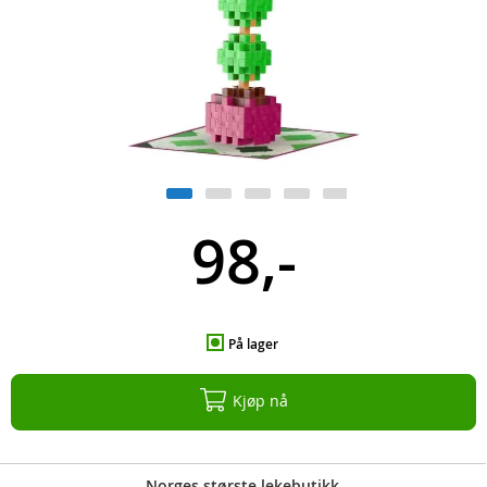
98,-
På lager
Kjøp nå
Norges største lekebutikk