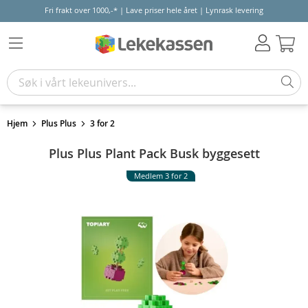
Fri frakt over 1000,-* | Lave priser hele året | Lynrask levering
Hand
Hjem
Plus Plus
3 for 2
Plus Plus Plant Pack Busk byggesett
Medlem 3 for 2