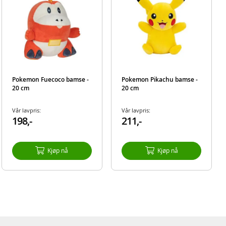
Pokemon Fuecoco bamse -
Pokemon Pikachu bamse -
20 cm
20 cm
Vår lavpris:
Vår lavpris:
198,-
211,-
Kjøp nå
Kjøp nå