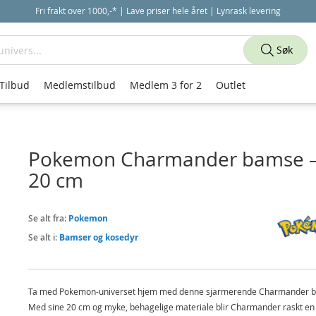
Fri frakt over 1000,-* | Lave priser hele året | Lynrask levering
Søk
Tilbud
Medlemstilbud
Medlem 3 for 2
Outlet
Pokemon Charmander bamse 
20 cm
Se alt fra:
Pokemon
Se alt i:
Bamser og kosedyr
Ta med Pokemon-universet hjem med denne sjarmerende Charmander 
Med sine 20 cm og myke, behagelige materiale blir Charmander raskt en