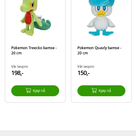
Pokemon Treecko bamse -
Pokemon Quaxly bamse -
20 cm
20 cm
Vår lavpris:
Vår lavpris:
198,-
150,-
Kjøp nå
Kjøp nå