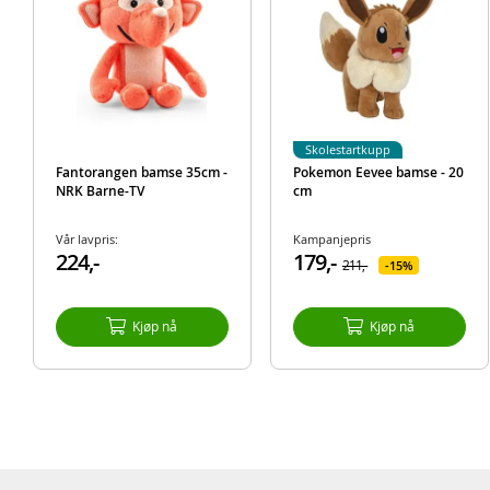
Skolestartkupp
Fantorangen bamse 35cm -
Pokemon Eevee bamse - 20
NRK Barne-TV
cm
Vår lavpris:
Kampanjepris
224,-
179,-
211,-
15%
Kjøp nå
Kjøp nå