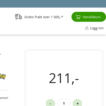
Gratis frakt over
1 000,-
Handlekurv
Logg inn
–
211,-
bamse!
-
+