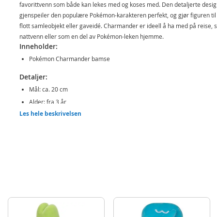
favorittvenn som både kan lekes med og koses med. Den detaljerte desi
gjenspeiler den populære Pokémon-karakteren perfekt, og gjør figuren til
flott samleobjekt eller gaveidé. Charmander er ideell å ha med på reise,
nattvenn eller som en del av Pokémon-leken hjemme.
Inneholder:
Pokémon Charmander bamse
Detaljer:
Mål: ca. 20 cm
Alder: fra 3 år
Les hele beskrivelsen
Produktdetaljer
Modell
PKW3659
EAN
191726710059
Merke
Pokemon