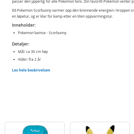
passer den ypperlig for alle Pokemon fans. Din favoritt-Pokémon venter p
Ild-Pokemon Scorbunny varmer opp den brennende energien i kroppen s
en løpetur, og er klar for kamp etter en liten oppvarmingstur.
Inneholder:
Pokemon bamse - Scorbunny
Detaljer:
Mål: ca 30 cm høy
Alder: fra 2 år
Les hele beskrivelsen
Produktdetaljer
Modell
PKW3107
EAN
191726481874
Merke
Pokemon