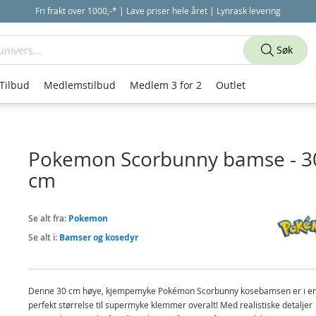
Fri frakt over 1000,-* | Lave priser hele året | Lynrask levering
Søk
Tilbud
Medlemstilbud
Medlem 3 for 2
Outlet
Pokemon Scorbunny bamse - 3
cm
Se alt fra:
Pokemon
Se alt i:
Bamser og kosedyr
Denne 30 cm høye, kjempemyke Pokémon Scorbunny kosebamsen er i e
perfekt størrelse til supermyke klemmer overalt! Med realistiske detaljer