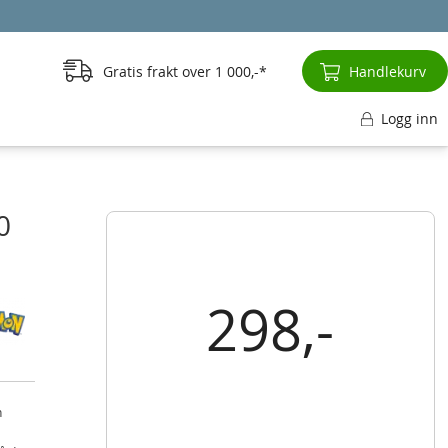
Gratis frakt over
1 000,-
Handlekurv
Logg inn
0
298,-
n