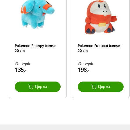
Pokemon Phanpy bamse -
Pokemon Fuecoco bamse -
20 cm
20 cm
Vår lavpris:
Vår lavpris:
135,-
198,-
Kjøp nå
Kjøp nå