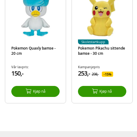
Skolestartkupp
Pokemon Quaxly bamse -
Pokemon Pikachu sittende
20 cm
bamse - 30 cm
Vår lavpris:
Kampanjepris
150,-
253,-
298,-
15%
Kjøp nå
Kjøp nå