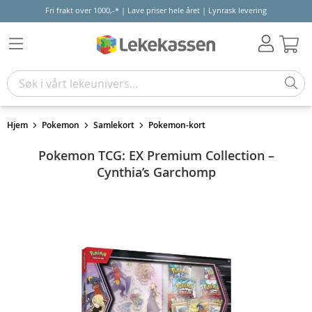
Fri frakt over 1000,-* | Lave priser hele året | Lynrask levering
Hand
Hjem
Pokemon
Samlekort
Pokemon-kort
Pokemon TCG: EX Premium Collection –
Cynthia’s Garchomp