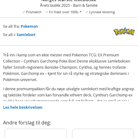
Årets butikk 2025 - Barn & familie
Prismatch
Fri frakt over 1000,-*
Lynrask levering
Se alt fra:
Pokemon
Se alt i:
Samlekort
Trå inn i kamp som en ekte mester med Pokemon TCG: EX Premium
Collection – Cynthia’s Garchomp Poke Box! Denne eksklusive samleboksen
hyller Sinnoh-regionens ikoniske Champion, Cynthia, og hennes trofaste
Pokémon, Garchomp ex – kjent for sin rå styrke og strategiske dominans i
Pokémon-universet.
I denne premiumpakken får du nøye utvalgte samlekort med kraftige angrep
og taktiske fordeler som kan forvandle ethvert deck. Cynthia’s Garchomp ex
er ikke bare visuelt imponerende som full-art foilkort – det er også et ess i
erfarne spilleres strategi. Sammen med foilkort av Gible og Gabite, samt
Les hele beskrivelsen
seks spennende boosterpakker, gir denne boksen et solid grunnlag for både
samlere og konkurransespillere.
Andre forslag til deg:
Pakken byr også på eksklusive samleobjekter som en fotoklistremerke,
displayark og akrylfigurer, perfekt for å vise frem favorittkortene dine med