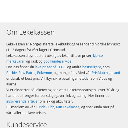
EAN
196214109247
Merke
Pokemon
Om Lekekassen
Lekekassen er Norges største lekebutikk og vi sender din ordre lynraskt
(1 - 3 dager) fra vårt lager i Grimstad.
Lekekassen tilbyr et stort utvalg av leker til lave priser,
kjente
merkevarer
og rask og
god kundeservice!
Hos oss finner du
lave priser på LEGO
og andre
bestselgere
, som
Barbie
,
Paw Patrol
,
Pokemon
, og mange fler. Med vår
PrisMatch garanti
er du sikret best pris. Vi tilbyr sikre betalingsmetoder som Vipps og
Klarna.
Vi er eksperter på leketøy og har vært i leketøysbransjen i over 70 år og
har alt du trenger for bursdagsgaver, lek og læring. Her finner du
inspirerende artikler
om lek og aktiviteter.
Bli medlem av vår
Kundeklubb, Min Lekekasse
, og spar enda mer på
våre allerede lave priser.
Kundeservice