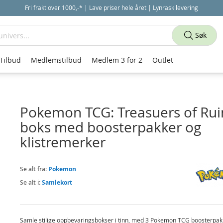
Fri frakt over 1000,-* | Lave priser hele året | Lynrask levering
Søk
Tilbud
Medlemstilbud
Medlem 3 for 2
Outlet
Pokemon TCG: Treasuers of Rui
boks med boosterpakker og
klistremerker
Se alt fra:
Pokemon
Se alt i:
Samlekort
Samle stilige oppbevaringsbokser i tinn, med 3 Pokemon TCG boosterpak