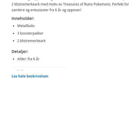
2 klistremerkeark med motiv av Treasures of Ruins Pokemons. Perfekt for
samlere og entusiaster fra 6 år og oppover!
Inneholder:
Metallboks
3 boosterpakker
2 klistremerkeark
Detaljer:
Alder: fra 6 år
Produktdetaljer
Modell
POK10190
Les hele beskrivelsen
EAN
196214106901
Merke
Pokemon