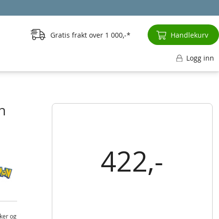
Gratis frakt over
1 000,-
Handlekurv
Logg inn
n
422,-
ker og