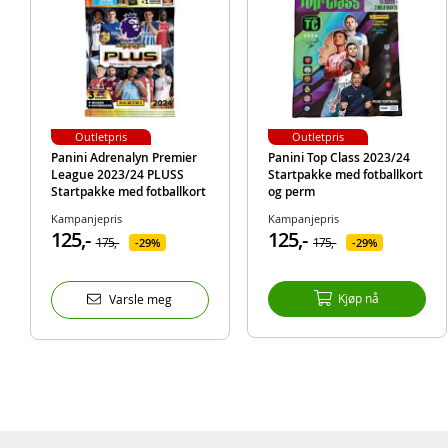
Outletpris
Outletpris
Panini Adrenalyn Premier
Panini Top Class 2023/24
League 2023/24 PLUSS
Startpakke med fotballkort
Startpakke med fotballkort
og perm
og perm
Kampanjepris
Kampanjepris
125,-
125,-
175,-
175,-
29%
29%
Kjøp nå
Varsle meg