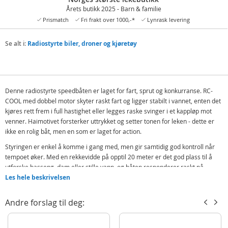
Årets butikk 2025 - Barn & familie
Prismatch
Fri frakt over 1000,-*
Lynrask levering
Se alt i:
Radiostyrte biler, droner og kjøretøy
Denne radiostyrte speedbåten er laget for fart, sprut og konkurranse. RC-
COOL med dobbel motor skyter raskt fart og ligger stabilt i vannet, enten det
kjøres rett frem i full hastighet eller legges raske svinger i et kappløp mot
venner. Haimotivet forsterker uttrykket og setter tonen for leken - dette er
ikke en rolig båt, men en som er laget for action.
Styringen er enkel å komme i gang med, men gir samtidig god kontroll når
tempoet øker. Med en rekkevidde på opptil 20 meter er det god plass til å
utforske basseng, dam eller stille vann, og båten responderer raskt på
kommandoer. Det gjør den morsom både for barn som prøver radiostyrt båt
Les hele beskrivelsen
for første gang og for dem som allerede liker fart og presisjon.
Andre forslag til deg:
Dette er en speedbåt som naturlig samler folk rundt vannkanten. Enten det
handler om å kjøre raskest, ta skarpest sving eller holde best kontroll,
inviterer RC-COOL til lek med tydelig konkurransepreg. En leke som raskt blir