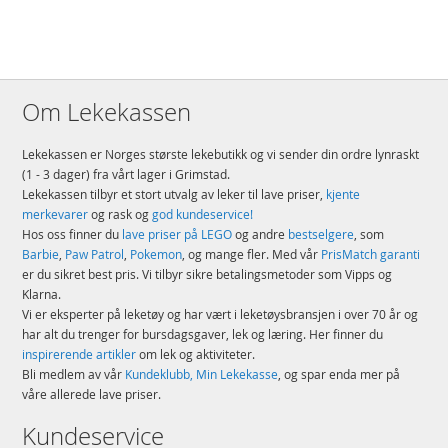
Om Lekekassen
Lekekassen er Norges største lekebutikk og vi sender din ordre lynraskt
(1 - 3 dager) fra vårt lager i Grimstad.
Lekekassen tilbyr et stort utvalg av leker til lave priser,
kjente
merkevarer
og rask og
god kundeservice!
Hos oss finner du
lave priser på LEGO
og andre
bestselgere
, som
Barbie
,
Paw Patrol
,
Pokemon
, og mange fler. Med vår
PrisMatch garanti
er du sikret best pris. Vi tilbyr sikre betalingsmetoder som Vipps og
Klarna.
Vi er eksperter på leketøy og har vært i leketøysbransjen i over 70 år og
har alt du trenger for bursdagsgaver, lek og læring. Her finner du
inspirerende artikler
om lek og aktiviteter.
Bli medlem av vår
Kundeklubb, Min Lekekasse
, og spar enda mer på
våre allerede lave priser.
Kundeservice