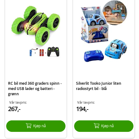
midtpunktet når flere samles rundt vannet.
Inneholder:
Radiostyrt speedbåt
Fjernkontroll
Detaljer:
Lengde: ca 26 cm
Rekkevidde: opptil 20 m
Alder: Fra 6 år
Merk: Varen selges assortert. Farge velges tilfeldig basert på tilgjengelighet,
og det er dessverre ikke mulig å velge farge.
RC bil med 360 graders spinn -
Silverlit Tooko Junior liten
med USB lader og batteri -
radiostyrt bil - blå
Produktdetaljer
Modell
00233Z
grønn
Vår lavpris:
Vår lavpris:
EAN
8714627031492
267,-
194,-
Aktuelt
Nyheter
Kjøp nå
Kjøp nå