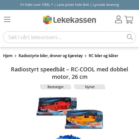
Fri frakt over 1000,-* | Lave priser hele året | Lynrask levering
Hand
Hjem
Radiostyrte biler, droner og kjøretøy
RC biler og båter
Radiostyrt speedbåt – RC-COOL med dobbel
motor, 26 cm
Bestselger
Nyhet