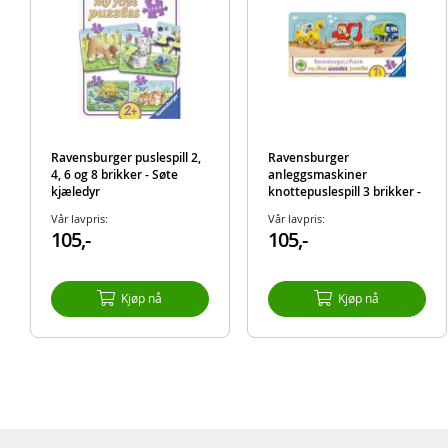
Ravensburger puslespill 2,
Ravensburger
4, 6 og 8 brikker - Søte
anleggsmaskiner
kjæledyr
knottepuslespill 3 brikker -
puslespill i tre
Vår lavpris:
Vår lavpris:
105,-
105,-
Kjøp nå
Kjøp nå