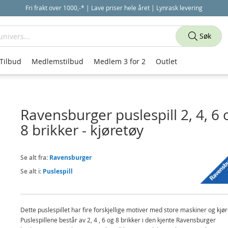
Fri frakt over 1000,-* | Lave priser hele året | Lynrask levering
Søk
Tilbud
Medlemstilbud
Medlem 3 for 2
Outlet
Ravensburger puslespill 2, 4, 6 
8 brikker - kjøretøy
Se alt fra:
Ravensburger
Se alt i:
Puslespill
Dette puslespillet har fire forskjellige motiver med store maskiner og kjør
Puslespillene består av 2, 4 , 6 og 8 brikker i den kjente Ravensburger