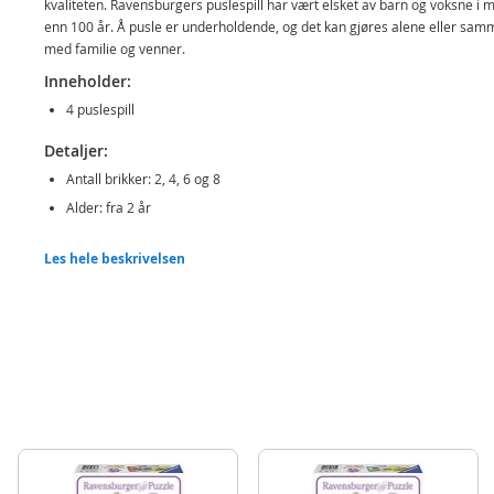
kvaliteten. Ravensburgers puslespill har vært elsket av barn og voksne i 
enn 100 år. Å pusle er underholdende, og det kan gjøres alene eller sa
med familie og venner.
Inneholder:
4 puslespill
Detaljer:
Antall brikker: 2, 4, 6 og 8
Alder: fra 2 år
Produktdetaljer
Modell
069545
Les hele beskrivelsen
EAN
4005556069545
Merke
Ravensburger