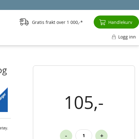
Gratis frakt over
1 000,-
Handlekurv
Logg inn
og
105,-
etøy.
-
+