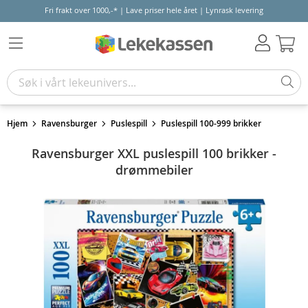
Fri frakt over 1000,-* | Lave priser hele året | Lynrask levering
Hand
Hjem
Ravensburger
Puslespill
Puslespill 100-999 brikker
Ravensburger XXL puslespill 100 brikker -
drømmebiler