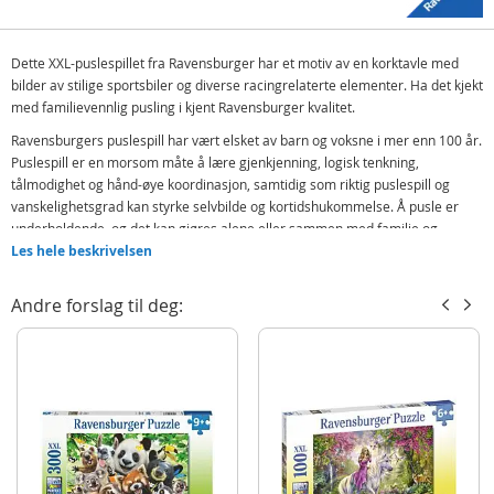
Dette XXL-puslespillet fra Ravensburger har et motiv av en korktavle med
bilder av stilige sportsbiler og diverse racingrelaterte elementer. Ha det kjekt
med familievennlig pusling i kjent Ravensburger kvalitet.
Ravensburgers puslespill har vært elsket av barn og voksne i mer enn 100 år.
Puslespill er en morsom måte å lære gjenkjenning, logisk tenkning,
tålmodighet og hånd-øye koordinasjon, samtidig som riktig puslespill og
vanskelighetsgrad kan styrke selvbilde og kortidshukommelse. Å pusle er
underholdende, og det kan gjøres alene eller sammen med familie og
venner.
Les hele beskrivelsen
Inneholder:
Andre forslag til deg:
Ravensburger XXL puslespill 100 brikker - drømmebiler
Detaljer:
Antall brikker: 100
Alder: fra 6 år
Produktdetaljer
Modell
128990