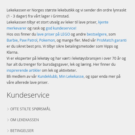
Lekekassen er Norges største lekebutikk og vi sender din ordre lynraskt
(1 - 3 dager) fra vårt lager i Grimstad.
Lekekassen tilbyr et stort utvalg av leker til lave priser,
kjente
merkevarer
og rask og
god kundeservice!
Hos oss finner du
lave priser på LEGO
og andre
bestselgere
, som
Barbie
,
Paw Patrol
,
Pokemon
, og mange fler. Med vår
PrisMatch garanti
er du sikret best pris. Vi tilbyr sikre betalingsmetoder som Vipps og
Klarna.
Vi er eksperter på leketøy og har vært i leketøysbransjen i over 70 år og
har alt du trenger for bursdagsgaver, lek og læring. Her finner du
inspirerende artikler
om lek og aktiviteter.
Bli medlem av vår
Kundeklubb, Min Lekekasse
, og spar enda mer på
våre allerede lave priser.
Kundeservice
OFTE STILTE SPØRSMÅL
OM LEKEKASSEN
BETINGELSER