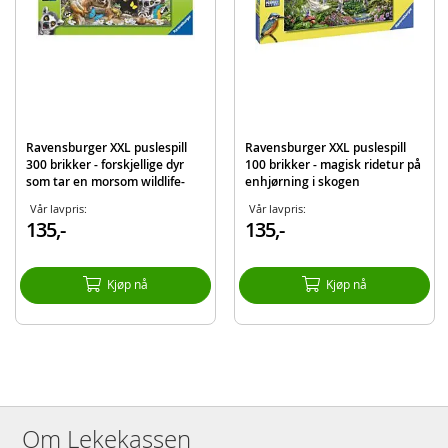
EAN
4005556128990
Merke
Ravensburger
Ravensburger XXL puslespill
Ravensburger XXL puslespill
300 brikker - forskjellige dyr
100 brikker - magisk ridetur på
som tar en morsom wildlife-
enhjørning i skogen
selfie
Vår lavpris:
Vår lavpris:
135,-
135,-
Kjøp nå
Kjøp nå
Om Lekekassen