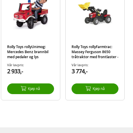
n.
Rolly Toys rollyUnimog:
Rolly Toys rollyFarmtrac:
Mercedes Benz brannbil
Massey Ferguson 8650
med pedaler og lys
tråtraktor med frontlaster -
luftgummihjul
Vår lavpris:
Vår lavpris:
2 933,-
3 774,-
Kjøp nå
Kjøp nå