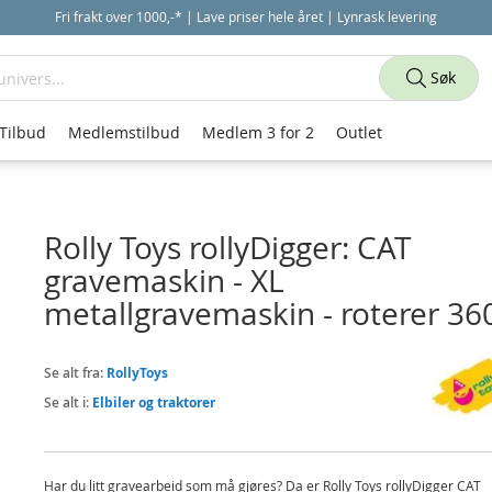
Fri frakt over 1000,-* | Lave priser hele året | Lynrask levering
Søk
Tilbud
Medlemstilbud
Medlem 3 for 2
Outlet
Rolly Toys rollyDigger: CAT
gravemaskin - XL
metallgravemaskin - roterer 36
Se alt fra:
RollyToys
Se alt i:
Elbiler og traktorer
Har du litt gravearbeid som må gjøres? Da er Rolly Toys rollyDigger CAT