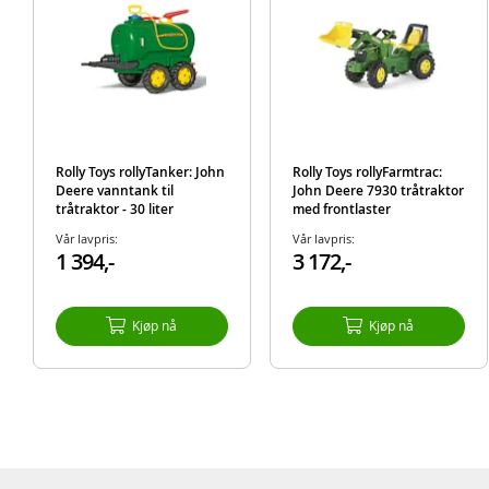
Rolly Toys rollyTanker: John
Rolly Toys rollyFarmtrac:
Deere vanntank til
John Deere 7930 tråtraktor
tråtraktor - 30 liter
med frontlaster
Vår lavpris:
Vår lavpris:
1 394,-
3 172,-
Kjøp nå
Kjøp nå