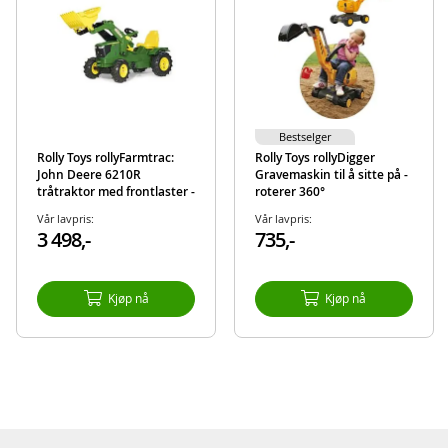
Vekt: 4,1 kg
Maks belastningsvekt: 50 kg
Alder: fra 3 år
Merk: Må ikke brukes i trafikken, og bør brukes under oppsyn av en vokse
Bestselger
Produktdetaljer
Modell
513215
Rolly Toys rollyFarmtrac:
Rolly Toys rollyDigger
John Deere 6210R
Gravemaskin til å sitte på -
EAN
690478513210
tråtraktor med frontlaster -
roterer 360°
luftgummihjul
Merke
RollyToys
Vår lavpris:
Vår lavpris:
3 498,-
735,-
Kjøp nå
Kjøp nå