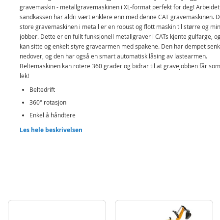
gravemaskin - metallgravemaskinen i XL-format perfekt for deg! Arbeidet 
sandkassen har aldri vært enklere enn med denne CAT gravemaskinen. 
store gravemaskinen i metall er en robust og flott maskin til større og mi
jobber. Dette er en fullt funksjonell metallgraver i CATs kjente gulfarge, o
kan sitte og enkelt styre gravearmen med spakene. Den har dempet senk
nedover, og den har også en smart automatisk låsing av lastearmen.
Beltemaskinen kan rotere 360 grader og bidrar til at gravejobben får so
lek!
Beltedrift
360° rotasjon
Enkel å håndtere
Tippefunksjon med automatisk låsing
Les hele beskrivelsen
Bred og lang rampe for høyere stabilitet
Fjæret system som sikrer siste valgte posisjon
Inneholder:
RollyDigger XL CAT metallgravemaskin
Detaljer:
Mål: 87 x 45 x 96 cm