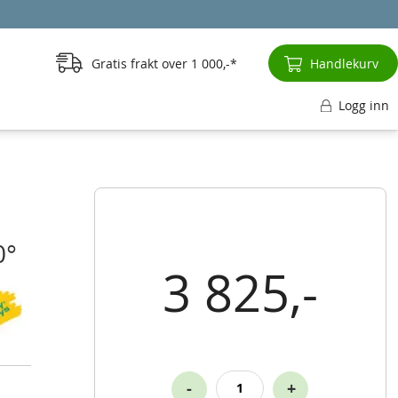
Gratis frakt over
1 000,-
Handlekurv
Logg inn
0°
3 825,-
-
+