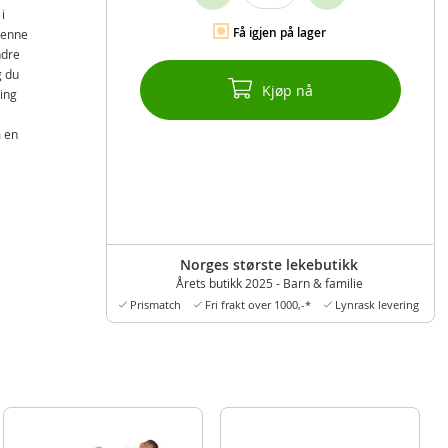
i
Få igjen på lager
Denne
ndre
g du
Kjøp nå
ing
m en
Norges største lekebutikk
Årets butikk 2025 - Barn & familie
Prismatch
Fri frakt over 1000,-*
Lynrask levering