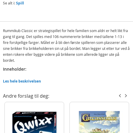
Se alt i:
Spill
Rummikub Classic er strategispillet for hele familien som aldri er helt likt fra
gang til gang. Det spilles med 106 nummererte brikker med tallene 1-13 i
fire forskjellige farger. Målet er å bli den første spilleren som plasserer alle
sine brikker fra brikkeholderen sin ut på bordet. Man legger ut etter tur ved å
enten rokere eller bygge videre på brikkene som allerede ligger ute på
bordet.
Inneholder:
106 brikker
Les hele beskrivelsen
4 brikkestativer og støtteben
Spilleregler
Andre forslag til deg:
Detaljer:
Antall spillere: 2-4
Spilletid: 30 min
Språk: norsk, svensk, dansk, finsk