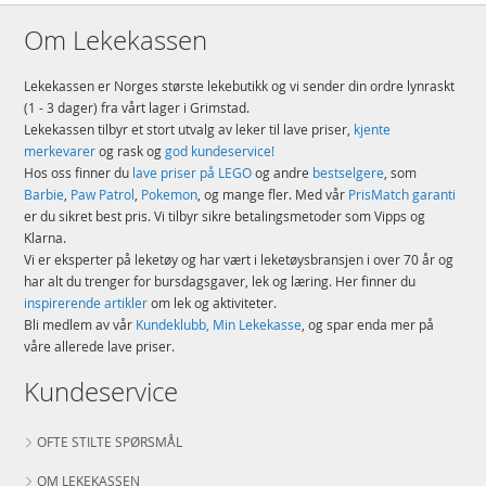
Om Lekekassen
Lekekassen er Norges største lekebutikk og vi sender din ordre lynraskt
(1 - 3 dager) fra vårt lager i Grimstad.
Lekekassen tilbyr et stort utvalg av leker til lave priser,
kjente
merkevarer
og rask og
god kundeservice!
Hos oss finner du
lave priser på LEGO
og andre
bestselgere
, som
Barbie
,
Paw Patrol
,
Pokemon
, og mange fler. Med vår
PrisMatch garanti
er du sikret best pris. Vi tilbyr sikre betalingsmetoder som Vipps og
Klarna.
Vi er eksperter på leketøy og har vært i leketøysbransjen i over 70 år og
har alt du trenger for bursdagsgaver, lek og læring. Her finner du
inspirerende artikler
om lek og aktiviteter.
Bli medlem av vår
Kundeklubb, Min Lekekasse
, og spar enda mer på
våre allerede lave priser.
Kundeservice
OFTE STILTE SPØRSMÅL
OM LEKEKASSEN