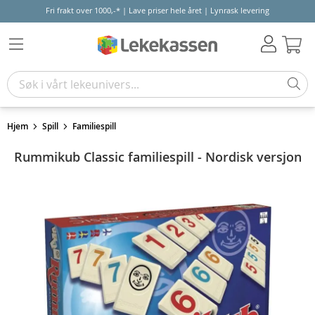
Fri frakt over 1000,-* | Lave priser hele året | Lynrask levering
Hand
Hjem
Spill
Familiespill
Rummikub Classic familiespill - Nordisk versjon