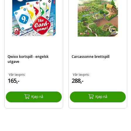
Alder: fra 7 år
Produktdetaljer
Modell
GOL4600
EAN
5714293003024
Qwixx kortspill - engelsk
Carcassonne brettspill
utgave
Vår lavpris:
Vår lavpris:
165,-
288,-
Kjøp nå
Kjøp nå