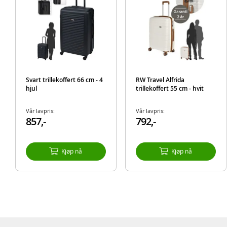
Svart trillekoffert 66 cm - 4
RW Travel Alfrida
hjul
trillekoffert 55 cm - hvit
Vår lavpris:
Vår lavpris:
857,-
792,-
Kjøp nå
Kjøp nå