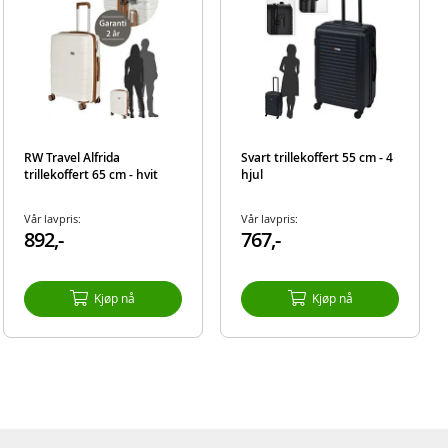
RW Travel Alfrida
Svart trillekoffert 55 cm - 4
trillekoffert 65 cm - hvit
hjul
Vår lavpris:
Vår lavpris:
892,-
767,-
Kjøp nå
Kjøp nå