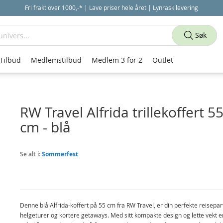
Fri frakt over 1000,-* | Lave priser hele året | Lynrask levering
Søk
Tilbud
Medlemstilbud
Medlem 3 for 2
Outlet
RW Travel Alfrida trillekoffert 5
cm - blå
Se alt i:
Sommerfest
Denne blå Alfrida-koffert på 55 cm fra RW Travel, er din perfekte reisepart
helgeturer og kortere getaways. Med sitt kompakte design og lette vekt e