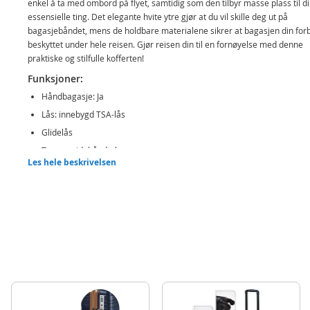
enkel å ta med ombord på flyet, samtidig som den tilbyr masse plass til d
essensielle ting. Det elegante hvite ytre gjør at du vil skille deg ut på
bagasjebåndet, mens de holdbare materialene sikrer at bagasjen din forb
beskyttet under hele reisen. Gjør reisen din til en fornøyelse med denne
praktiske og stilfulle kofferten!
Funksjoner:
Håndbagasje: Ja
Lås: innebygd TSA-lås
Glidelås
Top- og sidehåndtak
Les hele beskrivelsen
Trillehåndtak: dobbeltrør
4 x dobbelthjul
Interiør:
Topproom: Skillepute med lomme
Bunnrom: Med bånd
Inneholder:
RW Travel Alfrida trillekoffert - 55 cm