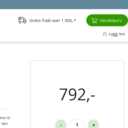
Gratis frakt over
1 000,-
Handlekurv
Logg inn
5
792,-
ner til
r den
-
+