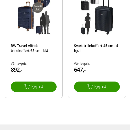
Detaljer:
Farge: blå og brun
Materiale: 100% polypropylen
Mål: 55 cm (H)
Produktdetaljer
Modell
109701-55
RW Travel Alfrida
Svart trillekoffert 45 cm - 4
EAN
7392265550738
trillekoffert 65 cm - blå
hjul
Vår lavpris:
Vår lavpris:
892,-
647,-
Kjøp nå
Kjøp nå