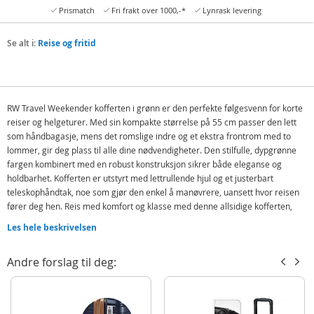
Prismatch
Fri frakt over 1000,-*
Lynrask levering
Se alt i:
Reise og fritid
RW Travel Weekender kofferten i grønn er den perfekte følgesvenn for korte
reiser og helgeturer. Med sin kompakte størrelse på 55 cm passer den lett
som håndbagasje, mens det romslige indre og et ekstra frontrom med to
lommer, gir deg plass til alle dine nødvendigheter. Den stilfulle, dypgrønne
fargen kombinert med en robust konstruksjon sikrer både eleganse og
holdbarhet. Kofferten er utstyrt med lettrullende hjul og et justerbart
teleskophåndtak, noe som gjør den enkel å manøvrere, uansett hvor reisen
fører deg hen. Reis med komfort og klasse med denne allsidige kofferten,
som kombinerer funksjonalitet og design.
Les hele beskrivelsen
Funksjoner:
Håndbagasje: Ja
Andre forslag til deg:
Lås: innebygd TSA-lås
Glidelås
Top- og sidehåndtak