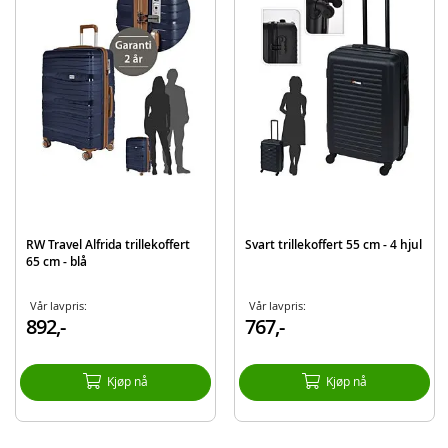
Rullehåndtak: dobbeltrør
4 x dobbelthjul
Interiør:
Toprom: Skillepute med lomme
Bunnrom: Med bånd
Frontrom: Med 2 lommer
Inneholder:
RW Travel Weekender trillekoffert - 55 cm
RW Travel Alfrida trillekoffert
Svart trillekoffert 55 cm - 4 hjul
65 cm - blå
Detaljer:
Farge: grønn
Vår lavpris:
Vår lavpris:
Materiale: 100% polypropylen
892,-
767,-
Mål: 55 cm (H)
Kjøp nå
Kjøp nå
Produktdetaljer
Modell
109804
EAN
7392265550851