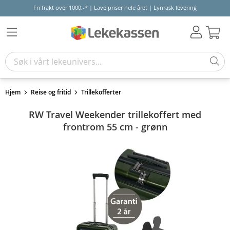
Fri frakt over 1000,-* | Lave priser hele året | Lynrask levering
Hand
Hjem
Reise og fritid
Trillekofferter
RW Travel Weekender trillekoffert med
frontrom 55 cm - grønn