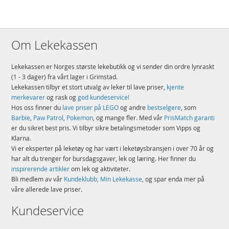
Om Lekekassen
Lekekassen er Norges største lekebutikk og vi sender din ordre lynraskt
(1 - 3 dager) fra vårt lager i Grimstad.
Lekekassen tilbyr et stort utvalg av leker til lave priser,
kjente
merkevarer
og rask og
god kundeservice!
Hos oss finner du
lave priser på LEGO
og andre
bestselgere
, som
Barbie
,
Paw Patrol
,
Pokemon
, og mange fler. Med vår
PrisMatch garanti
er du sikret best pris. Vi tilbyr sikre betalingsmetoder som Vipps og
Klarna.
Vi er eksperter på leketøy og har vært i leketøysbransjen i over 70 år og
har alt du trenger for bursdagsgaver, lek og læring. Her finner du
inspirerende artikler
om lek og aktiviteter.
Bli medlem av vår
Kundeklubb, Min Lekekasse
, og spar enda mer på
våre allerede lave priser.
Kundeservice