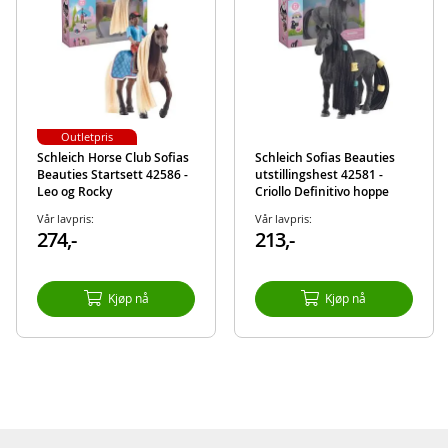
Modell
42584
EAN
4059433574394
Merke
Schleich
Outletpris
Schleich Horse Club Sofias
Schleich Sofias Beauties
Beauties Startsett 42586 -
utstillingshest 42581 -
Leo og Rocky
Criollo Definitivo hoppe
Vår lavpris:
Vår lavpris:
274,-
213,-
Kjøp nå
Kjøp nå