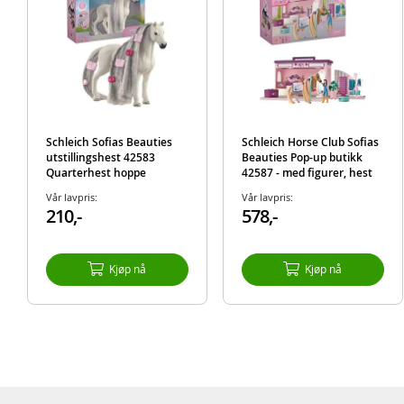
Schleich Sofias Beauties
Schleich Horse Club Sofias
utstillingshest 42583
Beauties Pop-up butikk
Quarterhest hoppe
42587 - med figurer, hest
og masse tilbehør
Vår lavpris:
Vår lavpris:
210,-
578,-
Kjøp nå
Kjøp nå