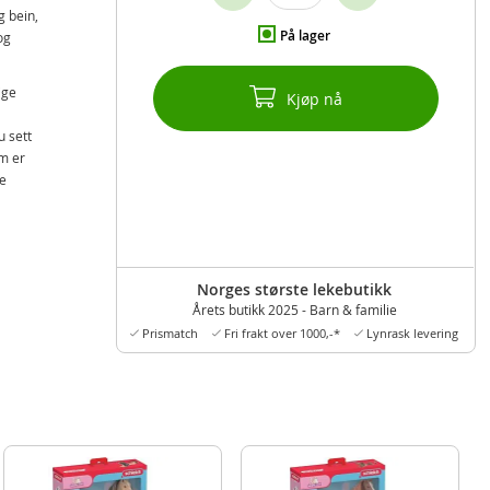
g bein,
På lager
og
ige
Kjøp nå
u sett
m er
de
Norges største lekebutikk
Årets butikk 2025 - Barn & familie
Prismatch
Fri frakt over 1000,-*
Lynrask levering