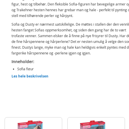
figur, hest og tilbehør. Den fleksible Sofia-figuren har bevegelige armer o
og Trakehner hesten hennes har grebar man og hale - perfekt til pynting 
stell med tilhørende perler og hårpynt.
Sofia og Dusty er nærmest uatskillelige.
De møttes i stallen der den vennl
hesten fanget Sofias oppmerksomhet, og siden den gang har de to vært
trofaste venner. Sammen elsker de å finne på nye frisyrer til Dusty. Har d
de fine hårspennene og hårperlene? Det er nesten umulig å velge den so
finest.
Dustys lange, myke man og hale kan heldigvis enkelt pyntes med 
fargerike hårspennene og -perlene igjen og igjen.
Inneholder:
Sofia figur
Les hele beskrivelsen
Dusty hest
Hårspenner
Hårperler
Detaljer:
Mål: 18,7 x 24,5 x 6 cm
Alder: fra 4 år
Produktdetaljer