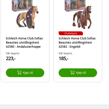
Outletpris
Schleich Horse Club Sofias
Schleich Horse Club Sofias
Beauties utstillingshest
Beauties utstillingshest
42580 - Andalusierhoppe
42582 - Engelsk
fullblodshoppe
Vår lavpris:
Vår lavpris:
223,-
185,-
Kjøp nå
Kjøp nå