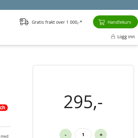
Gratis frakt over
1 000,-
Handlekurv
Logg inn
295,-
-
+
, med