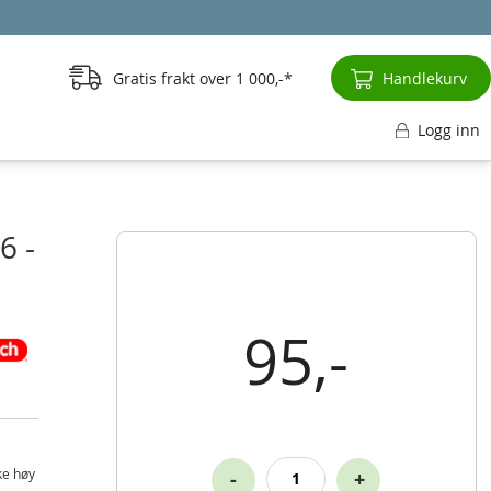
Gratis frakt over
1 000,-
Handlekurv
Logg inn
6 -
95,-
ke høy
-
+