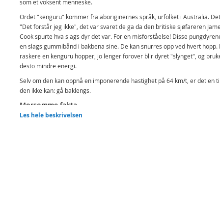
som et voksent menneske.
Ordet "kenguru" kommer fra aboriginernes språk, urfolket i Australia. Det
"Det forstår jeg ikke", det var svaret de ga da den britiske sjøfareren Jam
Cook spurte hva slags dyr det var. For en misforståelse! Disse pungdyren
en slags gummibånd i bakbena sine. De kan snurres opp ved hvert hopp.
raskere en kenguru hopper, jo lenger forover blir dyret "slynget", og bruk
desto mindre energi.
Selv om den kan oppnå en imponerende hastighet på 64 km/t, er det en t
den ikke kan: gå baklengs.
Morsomme fakta
Les hele beskrivelsen
Røde kjempekenguruer kan bli opp til tre meter høye og kan hoppe tol
meter langt.
Vitenskapelige fakta
Vitenskapelig navn: Macropus rufus
Globalt hjem: Asia
Bevaringsstatus: Minste betydning
Primærbolig: Savanne
Inneholder: