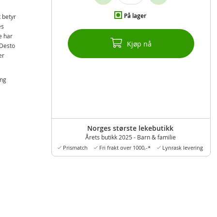
På lager
 betyr
es
e har
Kjøp nå
 Desto
er
ing
v
Norges største lekebutikk
Årets butikk 2025 - Barn & familie
Prismatch
Fri frakt over 1000,-*
Lynrask levering