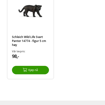
Schleich Wild Life Svart
Panter 14774 - figur 5 cm
høy
Vår lavpris:
98,-
Kjøp nå