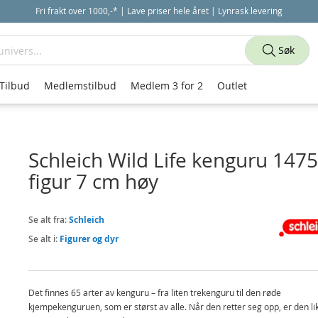
Fri frakt over 1000,-* | Lave priser hele året | Lynrask levering
Søk
Tilbud
Medlemstilbud
Medlem 3 for 2
Outlet
Schleich Wild Life kenguru 1475
figur 7 cm høy
Se alt fra:
Schleich
Se alt i:
Figurer og dyr
Det finnes 65 arter av kenguru – fra liten trekenguru til den røde
kjempekenguruen, som er størst av alle. Når den retter seg opp, er den li