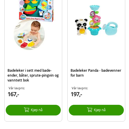
Batteribehov: 3 x AAA-batterier (ikke inkludert)
Alder: fra 2 år
Produktdetaljer
Modell
81479
EAN
4891813814795
Merke
Silverlit
Badeleker i sett med bade-
Badeleker Panda - badevenner
ender, båter, sprute-pingvin og
for barn
vanntett bok
Vår lavpris:
Vår lavpris:
167,-
197,-
Kjøp nå
Kjøp nå