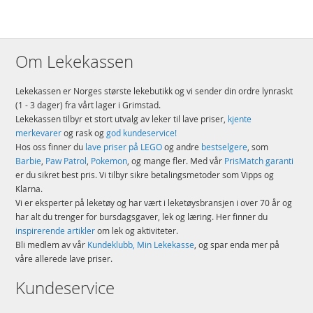
Om Lekekassen
Lekekassen er Norges største lekebutikk og vi sender din ordre lynraskt
(1 - 3 dager) fra vårt lager i Grimstad.
Lekekassen tilbyr et stort utvalg av leker til lave priser,
kjente
merkevarer
og rask og
god kundeservice!
Hos oss finner du
lave priser på LEGO
og andre
bestselgere
, som
Barbie
,
Paw Patrol
,
Pokemon
, og mange fler. Med vår
PrisMatch garanti
er du sikret best pris. Vi tilbyr sikre betalingsmetoder som Vipps og
Klarna.
Vi er eksperter på leketøy og har vært i leketøysbransjen i over 70 år og
har alt du trenger for bursdagsgaver, lek og læring. Her finner du
inspirerende artikler
om lek og aktiviteter.
Bli medlem av vår
Kundeklubb, Min Lekekasse
, og spar enda mer på
våre allerede lave priser.
Kundeservice