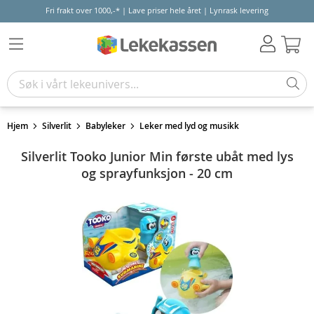
Fri frakt over 1000,-* | Lave priser hele året | Lynrask levering
Hand
Hjem
Silverlit
Babyleker
Leker med lyd og musikk
Silverlit Tooko Junior Min første ubåt med lys
og sprayfunksjon - 20 cm