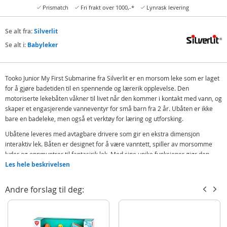
Prismatch
Fri frakt over 1000,-*
Lynrask levering
Se alt fra:
Silverlit
Se alt i:
Babyleker
Tooko Junior My First Submarine fra Silverlit er en morsom leke som er laget
for å gjøre badetiden til en spennende og lærerik opplevelse. Den
motoriserte lekebåten våkner til livet når den kommer i kontakt med vann, og
skaper et engasjerende vanneventyr for små barn fra 2 år. Ubåten er ikke
bare en badeleke, men også et verktøy for læring og utforsking.
Ubåtene leveres med avtagbare drivere som gir en ekstra dimensjon
interaktiv lek. Båten er designet for å være vanntett, spiller av morsomme
lyder og oppmuntrer til fantasirik lek. Med sine unike funksjoner gjør den
badestunden til en splash-tastisk opplevelse.
Les hele beskrivelsen
Inneholder:
Andre forslag til deg:
Silverlit My First motorisert ubåt badeleke
Detaljer:
Mål:
20 x 12,7 x 14 cm (LxBxH)