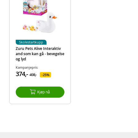
Skolestartkupp
Zuru Pets Alive Interaktiv
and som kan gå - bevegelse
og lyd
Kampanjepris
374,-
498,-
25%
Kjøp nå