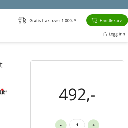
Gratis frakt over
1 000,-
Handlekurv
Logg inn
t
492,-
-
+