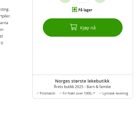
sting.
På lager
tpiler.
barna
Kjøp nå
en
il
10
Norges største lekebutikk
Årets butikk 2025 - Barn & familie
Prismatch
Fri frakt over 1000,-*
Lynrask levering