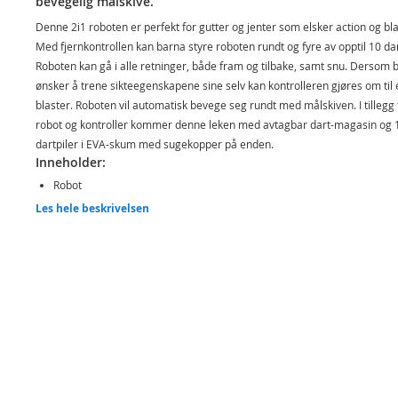
bevegelig målskive.
Denne 2i1 roboten er perfekt for gutter og jenter som elsker action og bla
Med fjernkontrollen kan barna styre roboten rundt og fyre av opptil 10 dar
Roboten kan gå i alle retninger, både fram og tilbake, samt snu. Dersom 
ønsker å trene sikteegenskapene sine selv kan kontrolleren gjøres om til 
blaster. Roboten vil automatisk bevege seg rundt med målskiven. I tillegg t
robot og kontroller kommer denne leken med avtagbar dart-magasin og 
dartpiler i EVA-skum med sugekopper på enden.
Inneholder:
Robot
Les hele beskrivelsen
Fjernkontroller 2.4 GHz
Magasin
10 dartpiler
Detaljer:
Mål: ca. 18 x 9 x 20 cm
Oppladbart batteri: DC 3.7V Li-ion batteri (inkludert)
Alder: fra 5 år
Produktdetaljer
Modell
88528