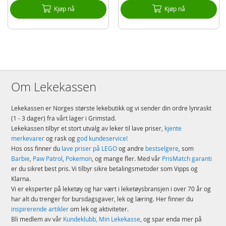
Kjøp nå
Kjøp nå
Om Lekekassen
Lekekassen er Norges største lekebutikk og vi sender din ordre lynraskt
(1 - 3 dager) fra vårt lager i Grimstad.
Lekekassen tilbyr et stort utvalg av leker til lave priser,
kjente
merkevarer
og rask og
god kundeservice!
Hos oss finner du
lave priser på LEGO
og andre
bestselgere
, som
Barbie
,
Paw Patrol
,
Pokemon
, og mange fler. Med vår
PrisMatch garanti
er du sikret best pris. Vi tilbyr sikre betalingsmetoder som Vipps og
Klarna.
Vi er eksperter på leketøy og har vært i leketøysbransjen i over 70 år og
har alt du trenger for bursdagsgaver, lek og læring. Her finner du
inspirerende artikler
om lek og aktiviteter.
Bli medlem av vår
Kundeklubb, Min Lekekasse
, og spar enda mer på