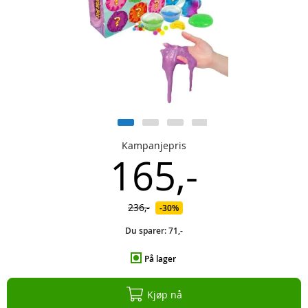
Kampanjepris
165,-
236,-
30%
Du sparer:
71,-
På lager
Kjøp nå