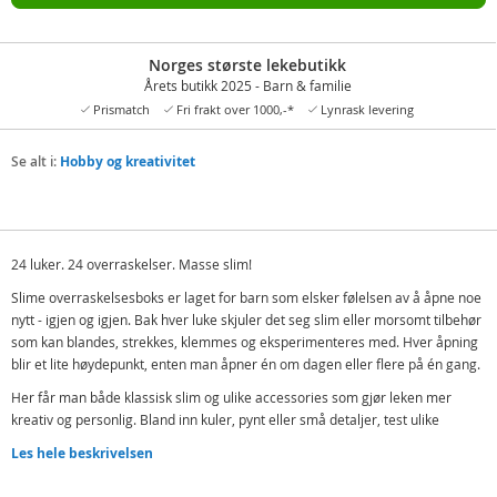
Norges største lekebutikk
Årets butikk 2025 - Barn & familie
Prismatch
Fri frakt over 1000,-*
Lynrask levering
Se alt i:
Hobby og kreativitet
24 luker. 24 overraskelser. Masse slim!
Slime overraskelsesboks er laget for barn som elsker følelsen av å åpne noe
nytt - igjen og igjen. Bak hver luke skjuler det seg slim eller morsomt tilbehør
som kan blandes, strekkes, klemmes og eksperimenteres med. Hver åpning
blir et lite høydepunkt, enten man åpner én om dagen eller flere på én gang.
Her får man både klassisk slim og ulike accessories som gjør leken mer
kreativ og personlig. Bland inn kuler, pynt eller små detaljer, test ulike
teksturer og lag dine egne favoritter. Noe er mykt og glatt, noe er mer
Les hele beskrivelsen
elastisk - og alt er klart for timevis med klissete moro.
Perfekt som gave, overraskelse eller som et stort slimsett for barn som