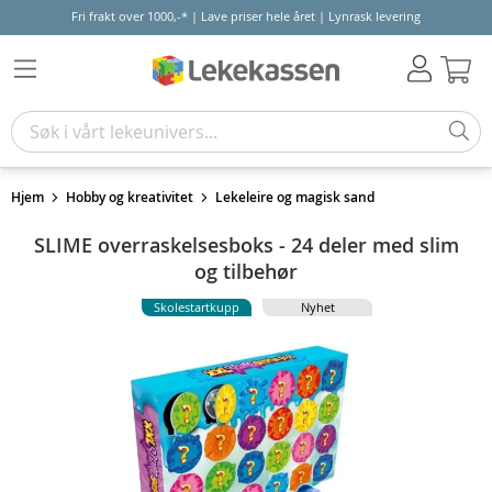
Fri frakt over 1000,-* | Lave priser hele året | Lynrask levering
Hand
Hjem
Hobby og kreativitet
Lekeleire og magisk sand
SLIME overraskelsesboks - 24 deler med slim
og tilbehør
Skolestartkupp
Nyhet