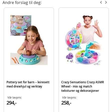
Andre forslag til deg:
virkelig vil fylle samlingen sin.
Inneholder
24 overraskelser med slim og tilbehør
Innholdet varierer mellom lukene. Slim og tilbehør kan ha ulike farger og
teksturer.
Produktdetaljer
Modell
34567A
EAN
8714627029765
Aktuelt
Nyheter
Pottery set for barn – leiresett
Crazy Sensations Crazy ASMR
med dreiehjul og verktøy
Wheel - mix og match
teksturer og dekorasjoner
Vår lavpris:
Vår lavpris:
294,-
258,-