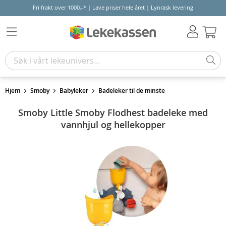
Fri frakt over 1000,-* | Lave priser hele året | Lynrask levering
Hand
Hjem
Smoby
Babyleker
Badeleker til de minste
Smoby Little Smoby Flodhest badeleke med
vannhjul og hellekopper