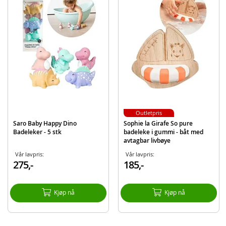
Alder: fra 12 mnd.
Produktdetaljer
Modell
140405
EAN
3032161404059
Merke
Smoby
Outletpris
Saro Baby Happy Dino
Sophie la Girafe So pure
Badeleker - 5 stk
badeleke i gummi - båt med
avtagbar livbøye
Vår lavpris:
Vår lavpris:
275,-
185,-
Kjøp nå
Kjøp nå