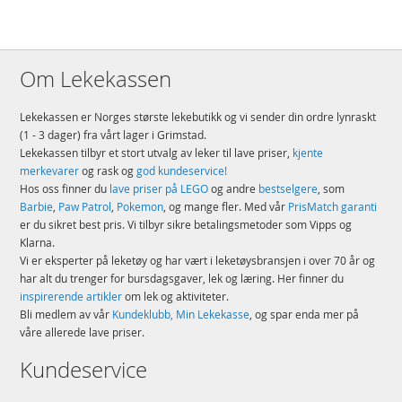
Om Lekekassen
Lekekassen er Norges største lekebutikk og vi sender din ordre lynraskt
(1 - 3 dager) fra vårt lager i Grimstad.
Lekekassen tilbyr et stort utvalg av leker til lave priser,
kjente
merkevarer
og rask og
god kundeservice!
Hos oss finner du
lave priser på LEGO
og andre
bestselgere
, som
Barbie
,
Paw Patrol
,
Pokemon
, og mange fler. Med vår
PrisMatch garanti
er du sikret best pris. Vi tilbyr sikre betalingsmetoder som Vipps og
Klarna.
Vi er eksperter på leketøy og har vært i leketøysbransjen i over 70 år og
har alt du trenger for bursdagsgaver, lek og læring. Her finner du
inspirerende artikler
om lek og aktiviteter.
Bli medlem av vår
Kundeklubb, Min Lekekasse
, og spar enda mer på
våre allerede lave priser.
Kundeservice