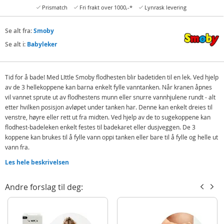
Prismatch
Fri frakt over 1000,-*
Lynrask levering
Se alt fra:
Smoby
Se alt i:
Babyleker
Tid for å bade! Med LIttle Smoby flodhesten blir badetiden til en lek. Ved hjelp
av de 3 hellekoppene kan barna enkelt fylle vanntanken. Når kranen åpnes
vil vannet sprute ut av flodhestens munn eller snurre vannhjulene rundt - alt
etter hvilken posisjon avløpet under tanken har. Denne kan enkelt dreies til
venstre, høyre eller rett ut fra midten. Ved hjelp av de to sugekoppene kan
flodhest-badeleken enkelt festes til badekaret eller dusjveggen. De 3
koppene kan brukes til å fylle vann oppi tanken eller bare til å fylle og helle ut
vann fra.
Inneholder:
Les hele beskrivelsen
Smoby badeleke med vannhjul og tank
Andre forslag til deg:
3 hellekopper
Detaljer:
Mål: ca. 25 x 13 x 33 cm