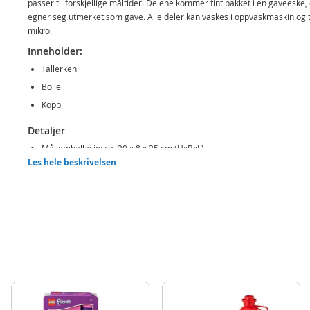
passer til forskjellige måltider. Delene kommer fint pakket i en gaveeske,
egner seg utmerket som gave. Alle deler kan vaskes i oppvaskmaskin og t
mikro.
Inneholder:
Tallerken
Bolle
Kopp
Detaljer
Mål emballasje: ca. 20 x 8 x 25 cm (HxBxL)
Les hele beskrivelsen
Materiale: keramikk
Alder: fra 3 år
Produktdetaljer
Modell
88125
EAN
8412497881253
Merke
SpiderMan