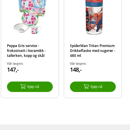
Peppa Gris servise -
SpiderMan Tritan Premium
frokostsett i keramikk -
Drikkeflaske med sugerør -
tallerken, kopp og skål
480 ml
Vår lavpris:
Vår lavpris:
147,-
148,-
Kjøp nå
Kjøp nå