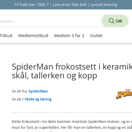
Fri frakt over 1000,-* | Lave priser hele året | Lynrask levering
Søk
Tilbud
Medlemstilbud
Medlem 3 for 2
Outlet
SpiderMan frokostsett i keramik
skål, tallerken og kopp
Se alt fra:
SpiderMan
Se alt i:
Skole og læring
Dette frokostsett i tre deler kommer med kule SpiderMan-motiver, og er 
must for fans av superhelten. Her får man en tallerken, en kopp og en sk