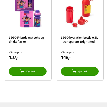
LEGO Friends matboks og
LEGO hydration bottle 0,5L
drikkeflaske
- transparent Bright Red
Vår lavpris:
Vår lavpris:
137,-
148,-
Kjøp nå
Kjøp nå