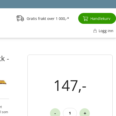
Gratis frakt over
1 000,-
Handlekurv
Logg inn
k -
147,-
et
ål som
-
+