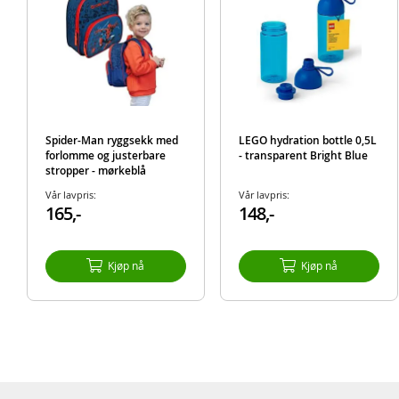
Spider-Man ryggsekk med
LEGO hydration bottle 0,5L
forlomme og justerbare
- transparent Bright Blue
stropper - mørkeblå
Vår lavpris:
Vår lavpris:
165,-
148,-
Kjøp nå
Kjøp nå