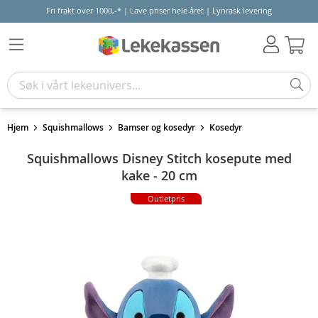
Fri frakt over 1000,-* | Lave priser hele året | Lynrask levering
Hand
Hjem
Squishmallows
Bamser og kosedyr
Kosedyr
Squishmallows Disney Stitch kosepute med
kake - 20 cm
Outletpris