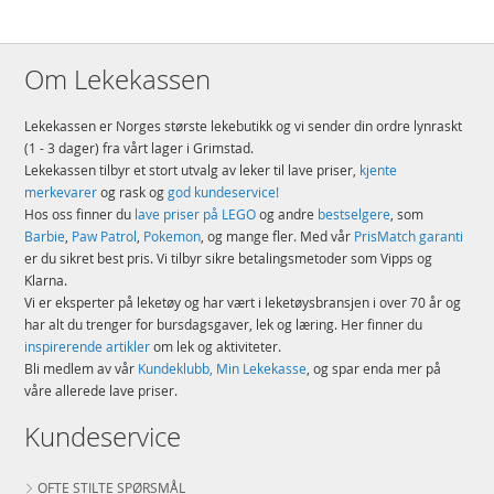
Om Lekekassen
Lekekassen er Norges største lekebutikk og vi sender din ordre lynraskt
(1 - 3 dager) fra vårt lager i Grimstad.
Lekekassen tilbyr et stort utvalg av leker til lave priser,
kjente
merkevarer
og rask og
god kundeservice!
Hos oss finner du
lave priser på LEGO
og andre
bestselgere
, som
Barbie
,
Paw Patrol
,
Pokemon
, og mange fler. Med vår
PrisMatch garanti
er du sikret best pris. Vi tilbyr sikre betalingsmetoder som Vipps og
Klarna.
Vi er eksperter på leketøy og har vært i leketøysbransjen i over 70 år og
har alt du trenger for bursdagsgaver, lek og læring. Her finner du
inspirerende artikler
om lek og aktiviteter.
Bli medlem av vår
Kundeklubb, Min Lekekasse
, og spar enda mer på
våre allerede lave priser.
Kundeservice
OFTE STILTE SPØRSMÅL