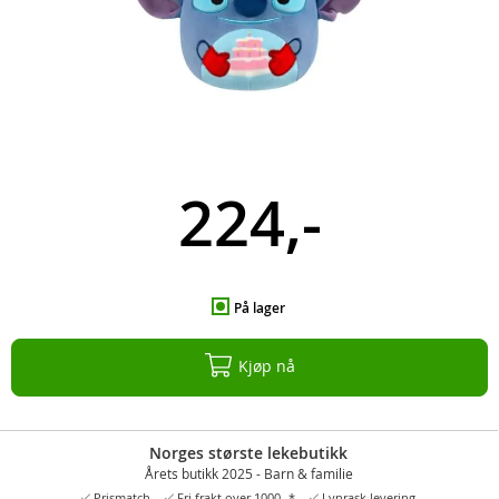
224,-
På lager
Kjøp nå
Norges største lekebutikk
Årets butikk 2025 - Barn & familie
Prismatch
Fri frakt over 1000,-*
Lynrask levering