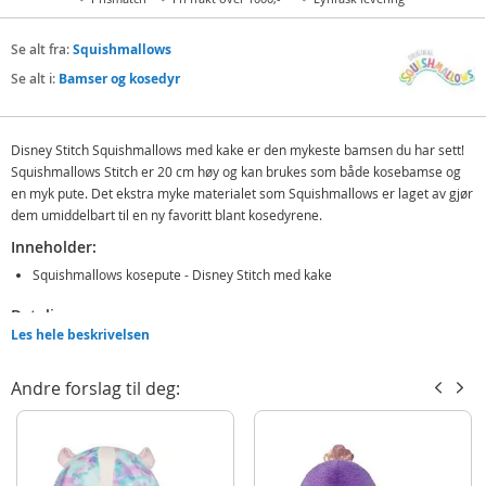
Se alt fra:
Squishmallows
Se alt i:
Bamser og kosedyr
Disney Stitch Squishmallows med kake er den mykeste bamsen du har sett!
Squishmallows Stitch er 20 cm høy og kan brukes som både kosebamse og
en myk pute. Det ekstra myke materialet som Squishmallows er laget av gjør
dem umiddelbart til en ny favoritt blant kosedyrene.
Inneholder:
Squishmallows kosepute - Disney Stitch med kake
Detaljer:
Les hele beskrivelsen
Mål: 20 cm (H)
Alder: fra 3 år
Andre forslag til deg:
Merk! Bilde av varen kan avvike.
Produktdetaljer
Modell
1379