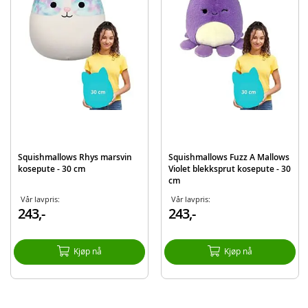
EAN
191726913382
Merke
Squishmallows
Squishmallows Rhys marsvin
Squishmallows Fuzz A Mallows
kosepute - 30 cm
Violet blekksprut kosepute - 30
cm
Vår lavpris:
Vår lavpris:
243,-
243,-
Kjøp nå
Kjøp nå