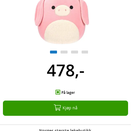
478,-
På lager
Kjøp nå
Norges største lekebutikk