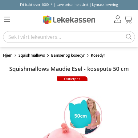
Fri frakt over 1000,-* | Lave priser hele året | Lynrask levering
Hand
Hjem
Squishmallows
Bamser og kosedyr
Kosedyr
Squishmallows Maudie Esel - kosepute 50 cm
Outletpris