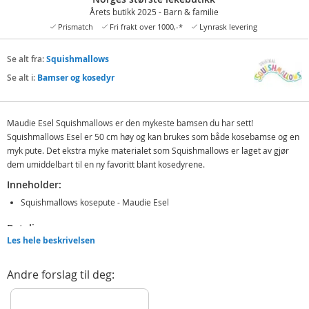
Årets butikk 2025 - Barn & familie
Prismatch
Fri frakt over 1000,-*
Lynrask levering
Se alt fra:
Squishmallows
Se alt i:
Bamser og kosedyr
Maudie Esel Squishmallows er den mykeste bamsen du har sett!
Squishmallows Esel er 50 cm høy og kan brukes som både kosebamse og en
myk pute. Det ekstra myke materialet som Squishmallows er laget av gjør
dem umiddelbart til en ny favoritt blant kosedyrene.
Inneholder:
Squishmallows kosepute - Maudie Esel
Detaljer:
Les hele beskrivelsen
Mål: 50 cm (H)
Alder: fra 3 år
Andre forslag til deg:
Produktdetaljer
Modell
1905498