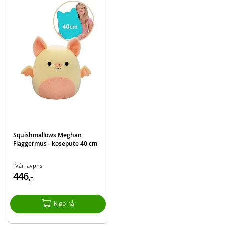
EAN
196566412514
Merke
Squishmallows
Squishmallows Meghan
Flaggermus - kosepute 40 cm
Vår lavpris:
446,-
Kjøp nå