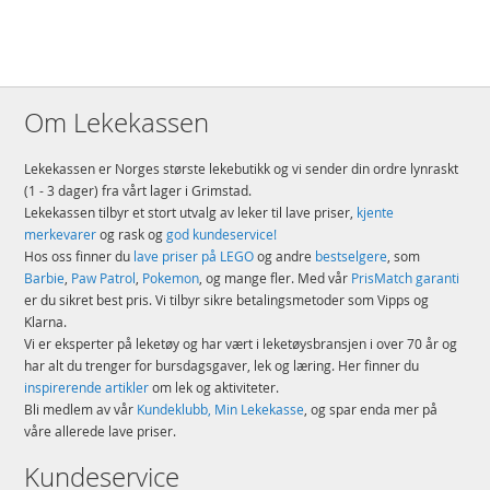
Om Lekekassen
Lekekassen er Norges største lekebutikk og vi sender din ordre lynraskt
(1 - 3 dager) fra vårt lager i Grimstad.
Lekekassen tilbyr et stort utvalg av leker til lave priser,
kjente
merkevarer
og rask og
god kundeservice!
Hos oss finner du
lave priser på LEGO
og andre
bestselgere
, som
Barbie
,
Paw Patrol
,
Pokemon
, og mange fler. Med vår
PrisMatch garanti
er du sikret best pris. Vi tilbyr sikre betalingsmetoder som Vipps og
Klarna.
Vi er eksperter på leketøy og har vært i leketøysbransjen i over 70 år og
har alt du trenger for bursdagsgaver, lek og læring. Her finner du
inspirerende artikler
om lek og aktiviteter.
Bli medlem av vår
Kundeklubb, Min Lekekasse
, og spar enda mer på
våre allerede lave priser.
Kundeservice