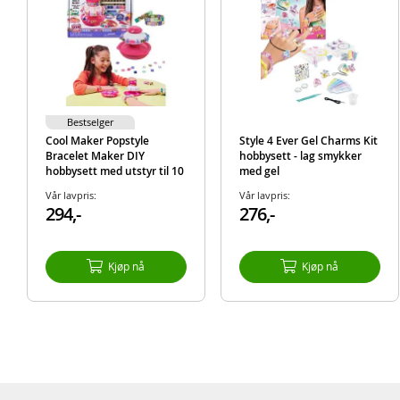
Bestselger
Cool Maker Popstyle
Style 4 Ever Gel Charms Kit
Bracelet Maker DIY
hobbysett - lag smykker
hobbysett med utstyr til 10
med gel
perlearmbånd - 170 perler
Vår lavpris:
Vår lavpris:
294,-
276,-
Kjøp nå
Kjøp nå