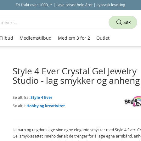
Fri frakt over 1000,-* | Lave priser hele året | Lynrask levering
Søk
Tilbud
Medlemstilbud
Medlem 3 for 2
Outlet
Style 4 Ever Crystal Gel Jewelry
Studio - lag smykker og anheng
Se alt fra:
Style 4 Ever
Se alt i:
Hobby og kreativitet
La barn og ungdom lage sine egne elegante smykker med Style 4 Ever! Cr
Gel smykkesettet inneholder alt de trenger for å lage egne armbånd, an