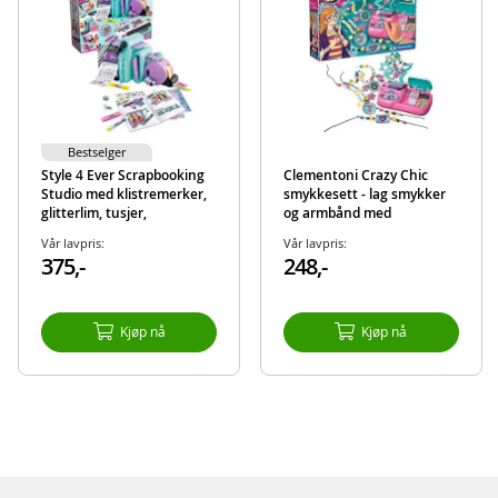
Produktdetaljer
Modell
160
EAN
3555801286650
Merke
Style 4 Ever
Bestselger
Style 4 Ever Scrapbooking
Clementoni Crazy Chic
Studio med klistremerker,
smykkesett - lag smykker
glitterlim, tusjer,
og armbånd med
mønsterark og mer
bokstavperler og
Vår lavpris:
Vår lavpris:
diamantperler
375,-
248,-
Kjøp nå
Kjøp nå