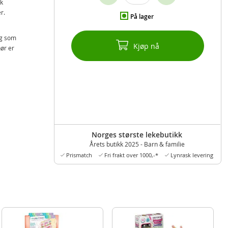
kk
r.
På lager
dig som
Kjøp nå
ør er
Norges største lekebutikk
Årets butikk 2025 - Barn & familie
Prismatch
Fri frakt over 1000,-*
Lynrask levering