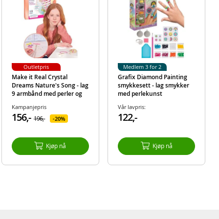
Outletpris
Medlem 3 for 2
Make it Real Crystal
Grafix Diamond Painting
Dreams Nature's Song - lag
smykkesett - lag smykker
9 armbånd med perler og
med perlekunst
anheng inspirert av
Kampanjepris
Vår lavpris:
naturen
156,-
122,-
196,-
20%
Kjøp nå
Kjøp nå