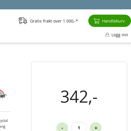
Gratis frakt over
1 000,-
Handlekurv
Logg inn
342,-
ystal
heng
-
+