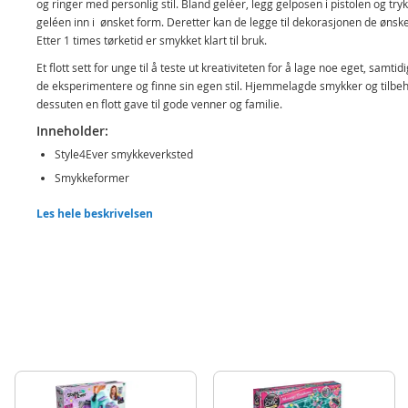
og ringer med personlig stil. Bland geléer, legg gelposen i pistolen og try
geléen inn i ønsket form. Deretter kan de legge til dekorasjonen de ønske
Etter 1 times tørketid er smykket klart til bruk.
Et flott sett for unge til å teste ut kreativiteten for å lage noe eget, samti
de eksperimentere og finne sin egen stil. Hjemmelagde smykker og tilbeh
dessuten en flott gave til gode venner og familie.
Inneholder:
Style4Ever smykkeverksted
Smykkeformer
Gelpistol og 6 geleer
Les hele beskrivelsen
6 poser dekorasjon
2 ringer
Tråd, Verktøy, Pinner og rør
Brukermanual
Detaljer:
Mål eske: ca. 34 x 8 cm
Alder: fra 8 år