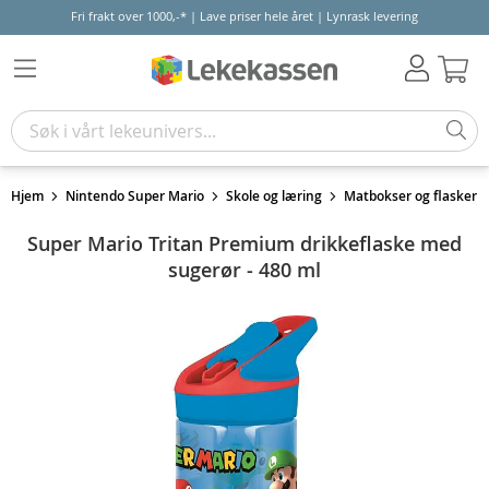
Fri frakt over 1000,-* | Lave priser hele året | Lynrask levering
Hand
Hjem
Nintendo Super Mario
Skole og læring
Matbokser og flasker
Super Mario Tritan Premium drikkeflaske med
sugerør - 480 ml