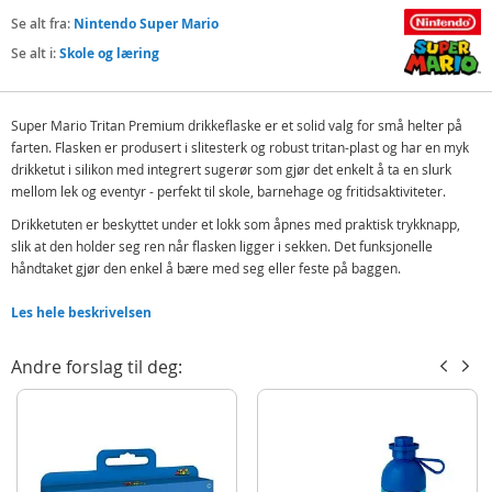
Se alt fra:
Nintendo Super Mario
Se alt i:
Skole og læring
Super Mario Tritan Premium drikkeflaske er et solid valg for små helter på
farten. Flasken er produsert i slitesterk og robust tritan-plast og har en myk
drikketut i silikon med integrert sugerør som gjør det enkelt å ta en slurk
mellom lek og eventyr - perfekt til skole, barnehage og fritidsaktiviteter.
Drikketuten er beskyttet under et lokk som åpnes med praktisk trykknapp,
slik at den holder seg ren når flasken ligger i sekken. Det funksjonelle
håndtaket gjør den enkel å bære med seg eller feste på baggen.
Tritan regnes som en av de reneste og sterkeste formene for plastmateriale
Les hele beskrivelsen
som brukes i drikkeprodukter. Materialet er BPA-fritt og fritt for
hormonforstyrrende stoffer som østrogene og androgene forbindelser. Det
Andre forslag til deg:
kan ikke knuses ved normal bruk og holder seg klart og gjennomsiktig over
tid - selv ved hyppig bruk.
Flasken finnes også med flere populære motiver.
Inneholder:
Super Mario drikkeflaske