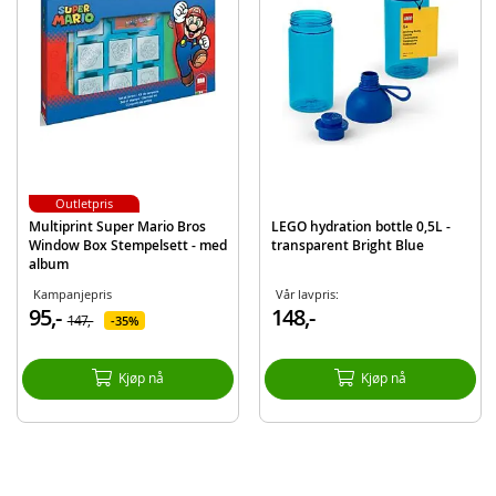
Detaljer:
Materiale: Tritan
Volum: 480 ml
Alder: Fra 4 år
Det anbefales ikke å vaske flasken i oppvaskmaskin.
Produktdetaljer
Modell
21496
Outletpris
Multiprint Super Mario Bros
LEGO hydration bottle 0,5L -
EAN
8412497214969
Window Box Stempelsett - med
transparent Bright Blue
album
Merke
Nintendo Super Mario
Kampanjepris
Vår lavpris:
95,-
148,-
147,-
35%
Kjøp nå
Kjøp nå