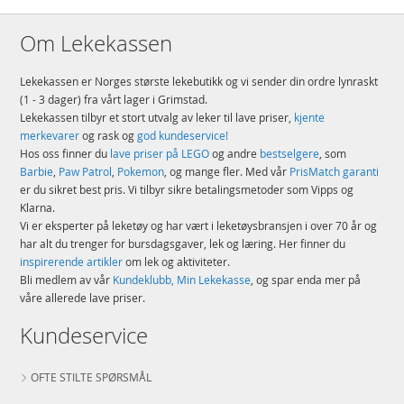
Om Lekekassen
Lekekassen er Norges største lekebutikk og vi sender din ordre lynraskt
(1 - 3 dager) fra vårt lager i Grimstad.
Lekekassen tilbyr et stort utvalg av leker til lave priser,
kjente
merkevarer
og rask og
god kundeservice!
Hos oss finner du
lave priser på LEGO
og andre
bestselgere
, som
Barbie
,
Paw Patrol
,
Pokemon
, og mange fler. Med vår
PrisMatch garanti
er du sikret best pris. Vi tilbyr sikre betalingsmetoder som Vipps og
Klarna.
Vi er eksperter på leketøy og har vært i leketøysbransjen i over 70 år og
har alt du trenger for bursdagsgaver, lek og læring. Her finner du
inspirerende artikler
om lek og aktiviteter.
Bli medlem av vår
Kundeklubb, Min Lekekasse
, og spar enda mer på
våre allerede lave priser.
Kundeservice
OFTE STILTE SPØRSMÅL