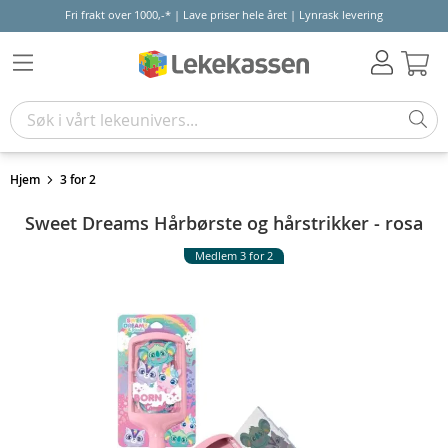
Fri frakt over 1000,-* | Lave priser hele året | Lynrask levering
Hand
Hjem
3 for 2
Sweet Dreams Hårbørste og hårstrikker - rosa
Medlem 3 for 2