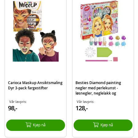
EAN
8435507891295
Carioca Maskup Ansiktsmaling
Besties Diamond painting
Dyr 3-pack fargestifter
negler med perlekunst -
løsnegler, neglelakk og
diamanter
Vår lavpris:
Vår lavpris:
98,-
128,-
Kjøp nå
Kjøp nå