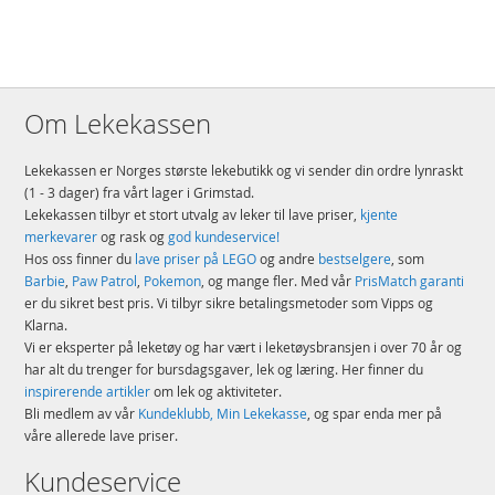
Om Lekekassen
Lekekassen er Norges største lekebutikk og vi sender din ordre lynraskt
(1 - 3 dager) fra vårt lager i Grimstad.
Lekekassen tilbyr et stort utvalg av leker til lave priser,
kjente
merkevarer
og rask og
god kundeservice!
Hos oss finner du
lave priser på LEGO
og andre
bestselgere
, som
Barbie
,
Paw Patrol
,
Pokemon
, og mange fler. Med vår
PrisMatch garanti
er du sikret best pris. Vi tilbyr sikre betalingsmetoder som Vipps og
Klarna.
Vi er eksperter på leketøy og har vært i leketøysbransjen i over 70 år og
har alt du trenger for bursdagsgaver, lek og læring. Her finner du
inspirerende artikler
om lek og aktiviteter.
Bli medlem av vår
Kundeklubb, Min Lekekasse
, og spar enda mer på
våre allerede lave priser.
Kundeservice