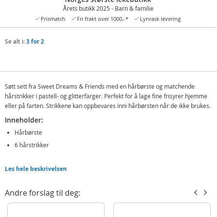
Årets butikk 2025 - Barn & familie
Prismatch
Fri frakt over 1000,-*
Lynrask levering
Se alt i:
3 for 2
Søtt sett fra Sweet Dreams & Friends med en hårbørste og matchende
hårstrikker i pastell- og glitterfarger. Perfekt for å lage fine frisyrer hjemme
eller på farten. Strikkene kan oppbevares inni hårbørsten når de ikke brukes.
Inneholder:
Hårbørste
6 hårstrikker
Detaljer:
Les hele beskrivelsen
Mål: 9,3x23,5 cm
Alder: fra 3 år
Andre forslag til deg:
Produktdetaljer
Modell
KL11678