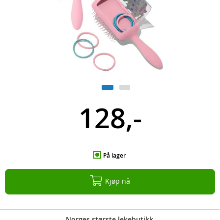
128,-
På lager
Kjøp nå
Norges største lekebutikk