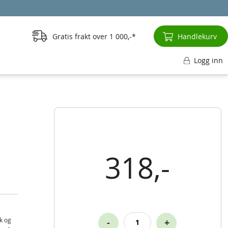
Gratis frakt over
1 000,-
Handlekurv
Logg inn
318,-
kk og
-
+