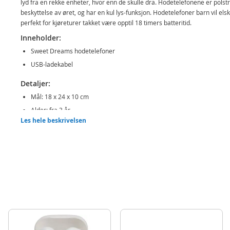
lyd fra en rekke enheter, hvor enn de skulle dra. Hodetelefonene er polstr
beskyttelse av øret, og har en kul lys-funksjon. Hodetelefoner barn vil els
perfekt for kjøreturer takket være opptil 18 timers batteritid.
Inneholder:
Sweet Dreams hodetelefoner
USB-ladekabel
Detaljer:
Mål: 18 x 24 x 10 cm
Alder: fra 3 år
Les hele beskrivelsen
Produktdetaljer
Modell
KL11419
EAN
8435507857895