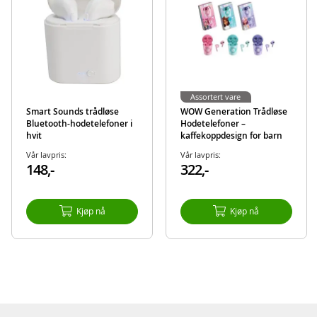
Assortert vare
Smart Sounds trådløse
WOW Generation Trådløse
Bluetooth-hodetelefoner i
Hodetelefoner –
hvit
kaffekoppdesign for barn
Vår lavpris:
Vår lavpris:
148,-
322,-
Kjøp nå
Kjøp nå