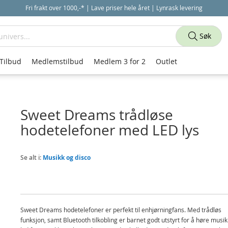
Fri frakt over 1000,-* | Lave priser hele året | Lynrask levering
Søk
Tilbud
Medlemstilbud
Medlem 3 for 2
Outlet
Sweet Dreams trådløse
hodetelefoner med LED lys
Se alt i:
Musikk og disco
Sweet Dreams hodetelefoner er perfekt til enhjørningfans. Med trådløs
funksjon, samt Bluetooth tilkobling er barnet godt utstyrt for å høre musi