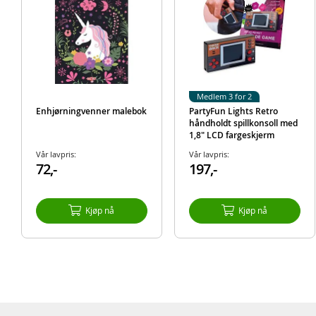
Medlem 3 for 2
Enhjørningvenner malebok
PartyFun Lights Retro
håndholdt spillkonsoll med
1,8" LCD fargeskjerm
Vår lavpris:
Vår lavpris:
72,-
197,-
Kjøp nå
Kjøp nå